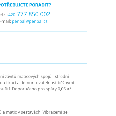
POTŘEBUJETE PORADIT?
777 850 002
el.:
+420
-mail:
penpal@penpal.cz
ění závitů maticových spojů - střední
livou fixaci a demontovatelnost běžnými
použití. Doporučeno pro spáry 0,05 až
ů a matic v sestavách. Vibracemi se