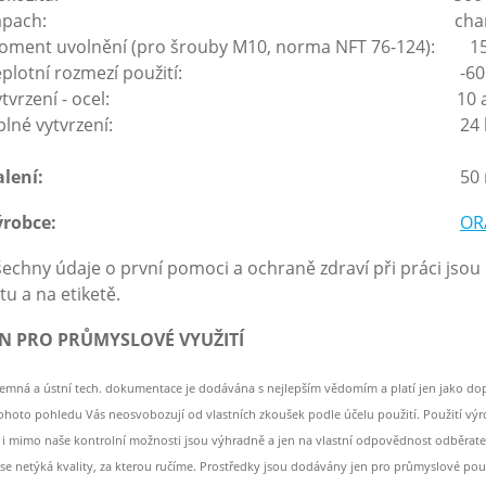
Zápach: charakterist
oment uvolnění (pro šrouby M10, norma NFT 76-124): 1
eplotní rozmezí použití: -60 až 150 °C, 
Vytvrzení - ocel: 10 až 25
Úplné vytvrzení: 24 h
lení:
50 m
Výrobce:
OR
echny údaje o první pomoci a ochraně zdraví při práci js
stu a na etiketě.
EN PRO PRŮMYSLOVÉ VYUŽITÍ
semná a ústní tech. dokumentace je dodávána s nejlepším vědomím a platí jen jako d
tohoto pohledu Vás neosvobozují od vlastních zkoušek podle účelu použití. Použití v
e i mimo naše kontrolní možnosti jsou výhradně a jen na vlastní odpovědnost odběrate
se netýká kvality, za kterou ručíme. Prostředky jsou dodávány jen pro průmyslové použ