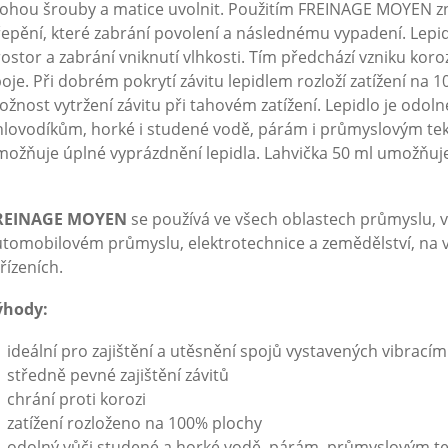
ohou šrouby a matice uvolnit. Použitím FREINAGE MOYEN 
epění, které zabrání povolení a následnému vypadení. Lepid
ostor a zabrání vniknutí vlhkosti. Tím předchází vzniku ko
oje. Při dobrém pokrytí závitu lepidlem rozloží zatížení na
žnost vytržení závitu při tahovém zatížení. Lepidlo je odol
lovodíkům, horké i studené vodě, párám i průmyslovým tek
ožňuje úplné vyprázdnění lepidla. Lahvička 50 ml umožňuje 
REINAGE MOYEN
se používá ve všech oblastech průmyslu, vý
utomobilovém průmyslu, elektrotechnice a zemědělství, na
řízeních.
ýhody:
ideální pro zajištění a utěsnění spojů vystavených vibracím
středně pevné zajištění závitů
chrání proti korozi
zatížení rozloženo na 100% plochy
odolný vůči studené a horké vodě, párám, průmyslovým t