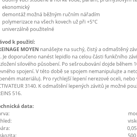
ekonomický
demontáž možná běžným ručním nářadím
polymerizace na všech kovech už při +5°C
univerzálně použitelné
ávod k použití:
REINAGE MOYEN
nanášejte na suchý, čistý a odmaštěný závit
. Je doporučeno nanést lepidlo na celou části funkčního záv
zložení silového působení. Po sešroubování dojde během 10 
vného spojení. V této době se spojem nemanipulujte a netoč
peném materiálu). Pro rychlejší lepení nerezové oceli, nebo
CTIVATEUR 3140. K odmaštění lepených závitů je možné pou
EINS 516.
echnická data:
Barva: modr
Vzhled: viskózní kap
Spára: 0,05 až 0,
Viskozita: 500 až 700