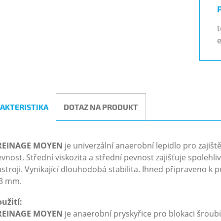
t
e
AKTERISTIKA
DOTAZ NA PRODUKT
REINAGE MOYEN
je univerzální anaerobní lepidlo pro zajišt
vnost. Střední viskozita a střední pevnost zajišťuje spoleh
stroji. Vynikající dlouhodobá stabilita. Ihned připraveno k 
,3 mm.
užití:
REINAGE MOYEN
je anaerobní pryskyřice pro blokaci šroub