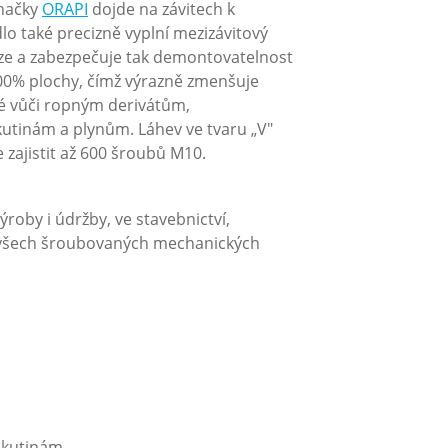
značky
ORAPI
dojde na závitech k
lo také precizně vyplní mezizávitový
roze a zabezpečuje tak demontovatelnost
 100% plochy, čímž výrazně zmenšuje
né vůči ropným derivátům,
utinám a plynům. Láhev ve tvaru „V"
zajistit až 600 šroubů M10.
roby i údržby, ve stavebnictví,
 všech šroubovaných mechanických
ekutinám