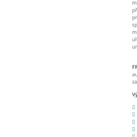
m
př
pr
sp
mo
uh
um
F
a
za
V