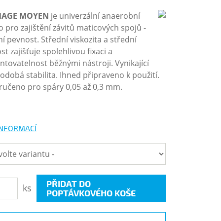
NAGE MOYEN
je univerzální anaerobní
o pro zajištění závitů maticových spojů -
í pevnost. Střední viskozita a střední
t zajišťuje spolehlivou fixaci a
tovatelnost běžnými nástroji. Vynikající
odobá stabilita. Ihned připraveno k použití.
učeno pro spáry 0,05 až 0,3 mm.
INFORMACÍ
PŘIDAT DO
ks
POPTÁVKOVÉHO KOŠE