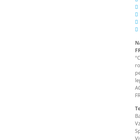
N
F
°C
ro
pe
le
A
FR
T