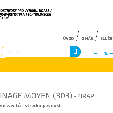
ROSTŘEDKY PRO VÝROBU, ÚDRŽBU,
PRAVÁRENSTVÍ A TECHNOLOGICKÉ
ŠTĚNÍ
ÚVOD
O NÁS
SLUŽB
penpal@pen
INAGE MOYEN (303)
- ORAPI
ění závitů - střední pevnost