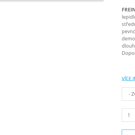
FREI
lepidl
středn
pevnos
demon
dlouh
Dopor
VÍCE 