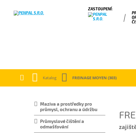
P
O
ČI
Katalog
FREINAGE MOYEN (303)
Maziva a prostředky pro
průmysl, ochranu a údržbu
FRE
Průmyslové čištění a
zajišt
odmašťování