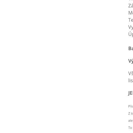
M
T
Ba
Vš
li
J
Pí
Z 
al
To 