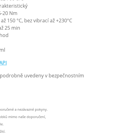
ický
5-20 Nm
bez vibrací až +230°C
 min
od
l
API
ou podrobně uvedeny v bezpečnostním
oporučené a nezávazné pokyny.
ýrobků mimo naše doporučení,
le.
ití.