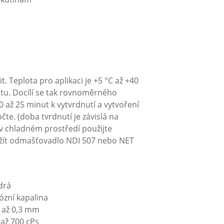
. Teplota pro aplikaci je +5 °C až +40
itu. Docílí se tak rovnoměrného
až 25 minut k vytvrdnutí a vytvoření
te. (doba tvrdnutí je závislá na
 v chladném prostředí použijte
žít odmašťovadlo NDI 507 nebo NET
á
alina
3 mm
 cPs