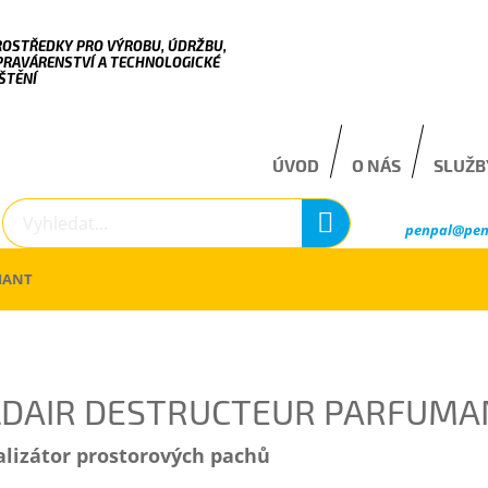
ROSTŘEDKY PRO VÝROBU, ÚDRŽBU,
PRAVÁRENSTVÍ A TECHNOLOGICKÉ
ŠTĚNÍ
ÚVOD
O NÁS
SLUŽB
penpal@pen
MANT
LDAIR DESTRUCTEUR PARFUM
alizátor prostorových pachů