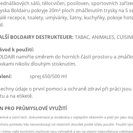
ednáškových sálů, tělocvičen, posiloven, sportovních zaříze
yska Boldairu pokryje 20m² ploch zmáčknutím trysky na 5 se
lé recepce, toalety, umývárky, šatny, kuchyňky, pokoje hote
d.
ALŠÍ BOLDAIRY DESTRUKTEUER:
TABAC, ANIMALES, CUISINE
ávod k použití:
LDAIR namiřte směrem do horních částí prostoru a zmáčkně
vkami nikoliv dlouhým stisknutím.
lení:
sprej 650/500 ml
echny údaje o první pomoci a ochraně zdraví při práci js
stu a na etiketě.
EN PRO PRŮMYSLOVÉ VYUŽITÍ
semná a ústní tech. dokumentace je dodávána s nejlepším vědomím a platí jen jako d
tohoto pohledu Vás neosvobozují od vlastních zkoušek podle účelu použití. Použití v
e i mimo naše kontrolní možnosti jsou výhradně a jen na vlastní odpovědnost odběrate