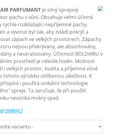
AIR PARFUMANT
je silný sprejový
dátor pachu s vůní. Obsahuje velmi účinné
y rychle rozkládající nepříjemné pachy.
n a vyvinut byl tak, aby zvládl pokrýt a
idovat zápach ve velkých prostorech. Zápachy
storu nejsou překrývány, ale absorbovány,
ádány a neutralizovány. Účinnost BOLDAIRU v
lním prostředí je několik hodin. Možnost
í i velkých prostor, kvalita a příjemná vůně
í z tohoto výrobku oblíbenou záležitost. K
přispívá i použitá unikátní technologie
ho" spreje. Ta zaručuje, že při použití
avku nevzniká mokrý spad.
INFORMACÍ