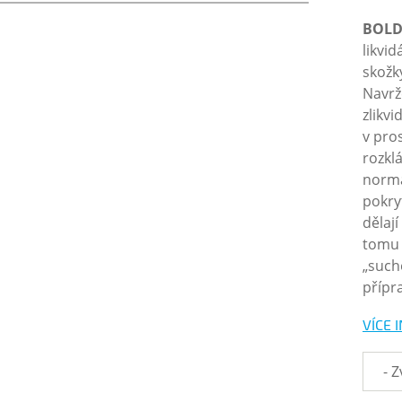
BOLD
likvi
skožk
Navrže
zlikv
v pro
rozkl
normá
pokryt
dělaj
tomu 
„suché
přípr
VÍCE 