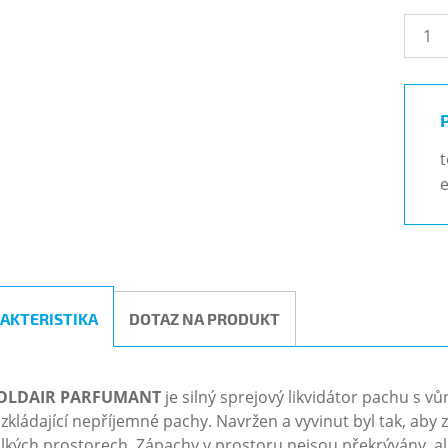
t
e
AKTERISTIKA
DOTAZ NA PRODUKT
OLDAIR
PARFUMANT
je silný sprejový likvidátor pachu s v
zkládající nepříjemné pachy. Navržen a vyvinut byl tak, aby z
lkých prostorech. Zápachy v prostoru nejsou překrývány, a