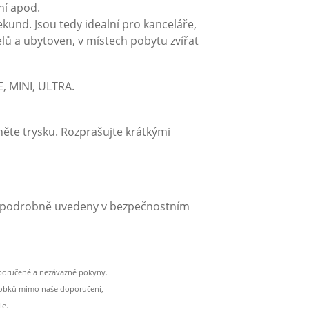
ní apod.
kund. Jsou tedy idealní pro kanceláře,
lů a ubytoven, v místech pobytu zvířat
, MINI, ULTRA.
te trysku. Rozprašujte krátkými
ou podrobně uvedeny v bezpečnostním
oporučené a nezávazné pokyny.
ýrobků mimo naše doporučení,
le.