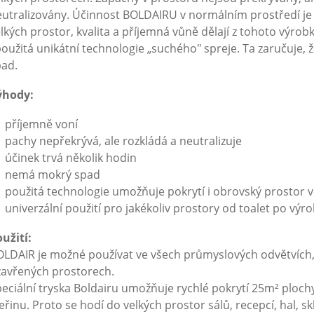
utralizovány. Účinnost BOLDAIRU v normálním prostředí je 
lkých prostor, kvalita a příjemná vůně dělají z tohoto výrob
použitá unikátní technologie „suchého" spreje. Ta zaručuje, 
pad.
ýhody:
příjemně voní
pachy nepřekrývá, ale rozkládá a neutralizuje
účinek trvá několik hodin
nemá mokrý spad
použitá technologie umožňuje pokrytí i obrovský prostor v
univerzální použití pro jakékoliv prostory od toalet po výro
užití:
LDAIR je možné používat ve všech průmyslových odvětvích,
zavřených prostorech.
eciální tryska Boldairu umožňuje rychlé pokrytí 25m² ploc
eřinu. Proto se hodí do velkých prostor sálů, recepcí, hal, sk