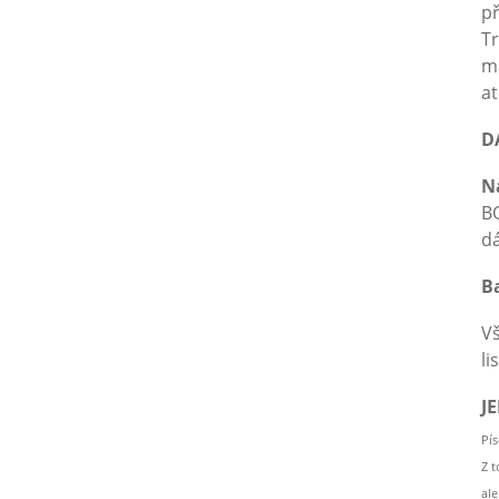
př
Tr
ma
at
D
N
BO
dá
Ba
Vš
li
J
Pí
Z 
al