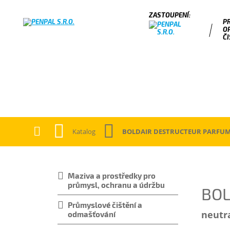
P
O
ČI
Katalog
BOLDAIR DESTRUCTEUR PARFU
Maziva a prostředky pro
průmysl, ochranu a údržbu
BO
Průmyslové čištění a
neutr
odmašťování