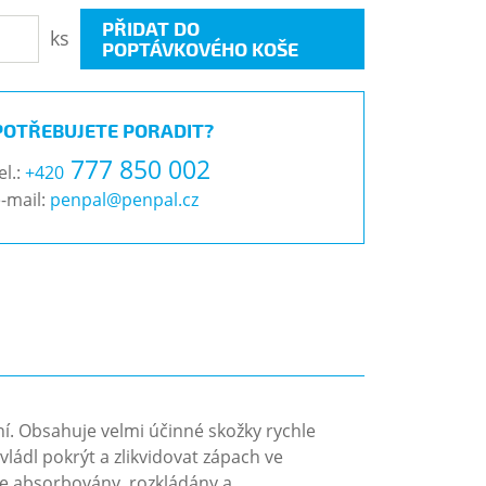
PŘIDAT DO
ks
POPTÁVKOVÉHO KOŠE
POTŘEBUJETE PORADIT?
777 850 002
el.:
+420
-mail:
penpal@penpal.cz
ůní. Obsahuje velmi účinné skožky rychle
vládl pokrýt a zlikvidovat zápach ve
le absorbovány, rozkládány a