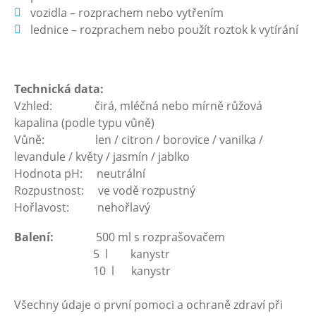
vozidla – rozprachem nebo vytřením
lednice – rozprachem nebo použít roztok k vytírání
Technická data:
Vzhled: čirá, mléčná nebo mírně růžová
kapalina (podle typu vůně)
Vůně: len / citron / borovice / vanilka /
levandule / květy / jasmín / jablko
Hodnota pH: neutrální
Rozpustnost: ve vodě rozpustný
Hořlavost: nehořlavý
Balení:
500 ml s rozprašovačem
5 l kanystr
10 l kanystr
Všechny údaje o první pomoci a ochraně zdraví při