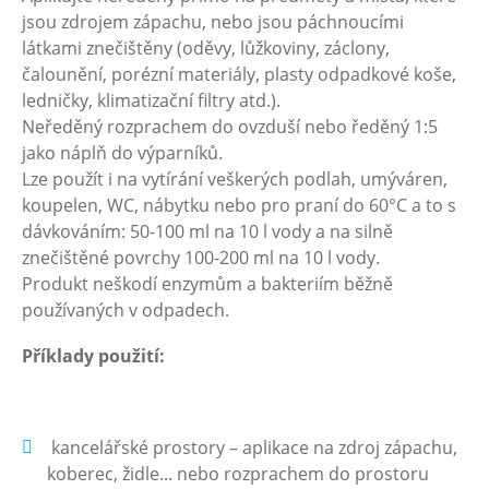
jsou zdrojem zápachu, nebo jsou páchnoucími
látkami znečištěny (oděvy, lůžkoviny, záclony,
čalounění, porézní materiály, plasty odpadkové koše,
ledničky, klimatizační filtry atd.).
Neředěný rozprachem do ovzduší nebo ředěný 1:5
jako náplň do výparníků.
Lze použít i na vytírání veškerých podlah, umýváren,
koupelen, WC, nábytku nebo pro praní do 60°C a to s
dávkováním: 50-100 ml na 10 l vody a na silně
znečištěné povrchy 100-200 ml na 10 l vody.
Produkt neškodí enzymům a bakteriím běžně
používaných v odpadech.
Příklady použití:
kancelářské prostory – aplikace na zdroj zápachu,
koberec, židle... nebo rozprachem do prostoru