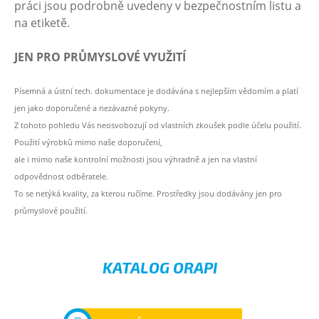
práci jsou podrobně uvedeny v bezpečnostním listu a
na etiketě.
JEN PRO PRŮMYSLOVÉ VYUŽITÍ
Písemná a ústní tech. dokumentace je dodávána s nejlepším vědomím a platí
jen jako doporučené a nezávazné pokyny.
Z tohoto pohledu Vás neosvobozují od vlastních zkoušek podle účelu použití.
Použití výrobků mimo naše doporučení,
ale i mimo naše kontrolní možnosti jsou výhradně a jen na vlastní
odpovědnost odběratele.
To se netýká kvality, za kterou ručíme. Prostředky jsou dodávány jen pro
průmyslové použití.
KATALOG ORAPI