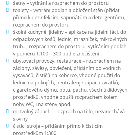
šatny – vytírání a rozprachem do prostoru
toalety – vytírání podlah a obložení stěn (přidat
přímo k dezinfekcím, saponátům a detergentům),
rozprachem do prostoru
školní kuchyně, jídelny – aplikace na jídelní táci, do
odpadkových košů, lednic, mrazniček, mikrovlných
trub..., rozprachem do prostoru, vytíráním podlah
v poměru 1:100 – 300 podle znečištění
ubytovací provozy, restaurace – rozprachem na
záclony, závěsy, povlečení, přidáním do vodních
vysavačů, čističů na koberce, vhodné použití do
lednic na pokojích, neutralizuje zápach zvratků,
cigaretového dýmu, potu, pachu, všech úklidových
prostředků, vhodné použít rozprachem kolem
nohy WC, i na stěny apod.
mrtvolný zápach – rozprach na tělo, nezanechává
skvrny
čistící stroje – přidáním přímo k čistícím
prostředkům 1:300