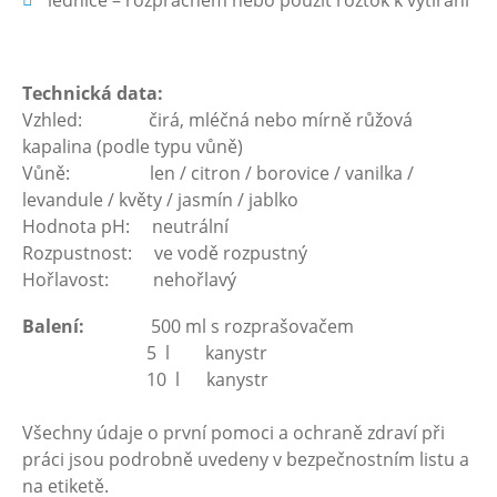
lednice – rozprachem nebo použít roztok k vytírání
Technická data:
Vzhled: čirá, mléčná nebo mírně růžová
kapalina (podle typu vůně)
Vůně: len / citron / borovice / vanilka /
levandule / květy / jasmín / jablko
Hodnota pH: neutrální
Rozpustnost: ve vodě rozpustný
Hořlavost: nehořlavý
Balení:
500 ml s rozprašovačem
5 l kanystr
10 l kanystr
Všechny údaje o první pomoci a ochraně zdraví při
práci jsou podrobně uvedeny v bezpečnostním listu a
na etiketě.