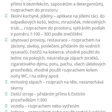
přímo k dezinfekcím, saponátům a detergentům),
rozprachem do prostoru
školní kuchyně, jídelny – aplikace na jídelní táci, do
odpadkových košů, lednic, mrazniček, mikrovlných
trub..., rozprachem do prostoru, vytíráním podlah
v poměru 1:100 – 300 podle znečištění
ubytovací provozy, restaurace – rozprachem na
záclony, závěsy, povlečení, přidáním do vodních
vysavačů, čističů na koberce, vhodné použití do
lednic na pokojích, neutralizuje zápach zvratků,
cigaretového dýmu, potu, pachu, všech úklidových
prostředků, vhodné použít rozprachem kolem
nohy WC, i na stěny apod.
mrtvolný zápach – rozprach na tělo, nezanechává
skvrny
čistící stroje – přidáním přímo k čistícím
prostředkům 1:300
vozidla – rozprachem nebo vytřením