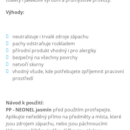
toalety i jakékoliv výrobní a průmyslové provozy.
Výhody:
neutralizuje i trvalé zdroje zápachu
pachy odstraňuje rozkladem
přírodní produkt vhodný i pro alergiky
bezpečný na všechny povrchy
netvoří skvrny
vhodný všude, kde potřebujete zpříjemnit pracovní
prostředí
Návod k použití:
PP - NEONEL jasmín
před použitím protřepejte.
Aplikujte neředěný přímo na předměty a místa, které
jsou zdrojem zápachu, nebo jsou páchnoucími