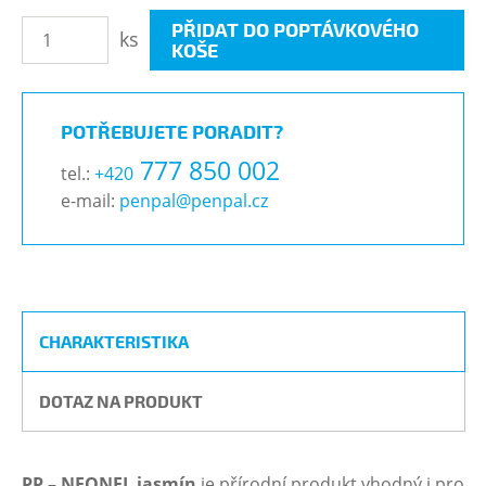
PŘIDAT DO POPTÁVKOVÉHO
ks
KOŠE
POTŘEBUJETE PORADIT?
777 850 002
tel.:
+420
e-mail:
penpal@penpal.cz
CHARAKTERISTIKA
DOTAZ NA PRODUKT
PP – NEONEL jasmín
je přírodní produkt vhodný i pro