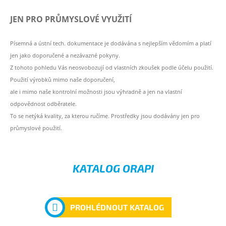
JEN PRO PRŮMYSLOVÉ VYUŽITÍ
Písemná a ústní tech. dokumentace je dodávána s nejlepším vědomím a platí
jen jako doporučené a nezávazné pokyny.
Z tohoto pohledu Vás neosvobozují od vlastních zkoušek podle účelu použití.
Použití výrobků mimo naše doporučení,
ale i mimo naše kontrolní možnosti jsou výhradně a jen na vlastní
odpovědnost odběratele.
To se netýká kvality, za kterou ručíme. Prostředky jsou dodávány jen pro
průmyslové použití.
KATALOG ORAPI
PROHLÉDNOUT KATALOG