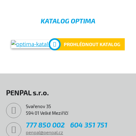
KATALOG OPTIMA
PROHLÉDNOUT KATALOG
PENPAL s.r.o.
Svařenov 35
594 01 Velké Meziříčí
777 850 002
604 351 751
penpal@penpal.cz