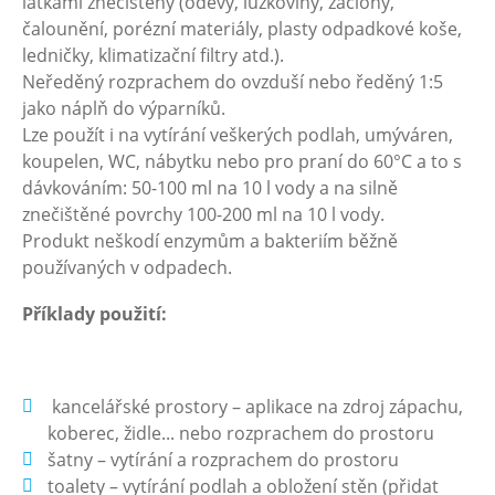
látkami znečištěny (oděvy, lůžkoviny, záclony,
čalounění, porézní materiály, plasty odpadkové koše,
ledničky, klimatizační filtry atd.).
Neředěný rozprachem do ovzduší nebo ředěný 1:5
jako náplň do výparníků.
Lze použít i na vytírání veškerých podlah, umýváren,
koupelen, WC, nábytku nebo pro praní do 60°C a to s
dávkováním: 50-100 ml na 10 l vody a na silně
znečištěné povrchy 100-200 ml na 10 l vody.
Produkt neškodí enzymům a bakteriím běžně
používaných v odpadech.
Příklady použití:
kancelářské prostory – aplikace na zdroj zápachu,
koberec, židle... nebo rozprachem do prostoru
šatny – vytírání a rozprachem do prostoru
toalety – vytírání podlah a obložení stěn (přidat