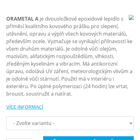
ORAMETAL A
je dvousložkové epoxidové lepidlo s
příměsí kvalitního kovového prášku pro slepení,
utěsnění, opravu a výplň všech kovových materiálů,
především ocele. Vyznačuje se vynikající přilnavostí ke
všem druhům materiálů. Je odolné vůči olejům,
mazivům, alifatickým rozpouštědlům, vlhkosti,
zředěným kyselinám a vibracím. Má antikorozní
úpravu, odolává UV záření, meteorologickým vlivům a
je odolné vůči stárnutí. Použití má v interiéru i
exteriéru. Po úplné polymerizaci (24 hodin) lze vrtat,
brousit, soustružit a natírat.
VÍCE INFORMACÍ