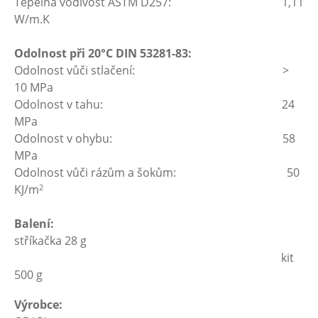
Tepelná vodivost ASTM D257: 1,11
W/m.K
Odolnost při 20°C DIN 53281-83:
Odolnost vůči stlačení: >
10 MPa
Odolnost v tahu: 24
MPa
Odolnost v ohybu: 58
MPa
Odolnost vůči rázům a šokům: 50
2
KJ/m
Balení:
stříkačka 28 g
kit
500 g
Výrobce: