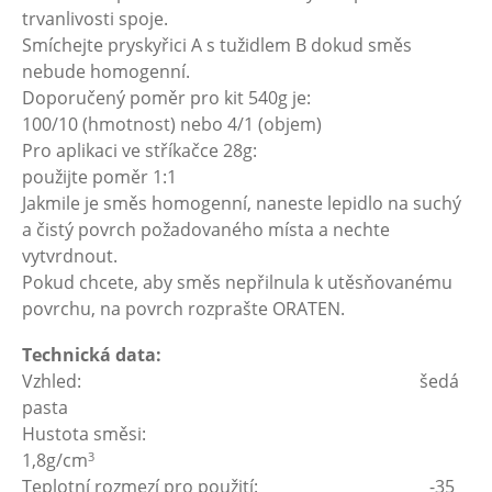
trvanlivosti spoje.
Smíchejte pryskyřici A s tužidlem B dokud směs
nebude homogenní.
Doporučený poměr pro kit 540g je:
100/10 (hmotnost) nebo 4/1 (objem)
Pro aplikaci ve stříkačce 28g:
použijte poměr 1:1
Jakmile je směs homogenní, naneste lepidlo na suchý
a čistý povrch požadovaného místa a nechte
vytvrdnout.
Pokud chcete, aby směs nepřilnula k utěsňovanému
povrchu, na povrch rozprašte ORATEN.
Technická data:
Vzhled: šedá
pasta
Hustota směsi:
3
1,8g/cm
Teplotní rozmezí pro použití: -35