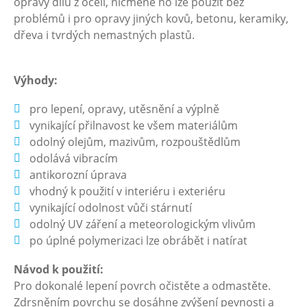
opravy dílů z oceli, nicméně ho lze použít bez
problémů i pro opravy jiných kovů, betonu, keramiky,
dřeva i tvrdých nemastných plastů.
Výhody:
pro lepení, opravy, utěsnění a výplně
vynikající přilnavost ke všem materiálům
odolný olejům, mazivům, rozpouštědlům
odolává vibracím
antikorozní úprava
vhodný k použití v interiéru i exteriéru
vynikající odolnost vůči stárnutí
odolný UV záření a meteorologickým vlivům
po úplné polymerizaci lze obrábět i natírat
Návod k použití:
Pro dokonalé lepení povrch očistěte a odmastěte.
Zdrsněním povrchu se dosáhne zvýšení pevnosti a