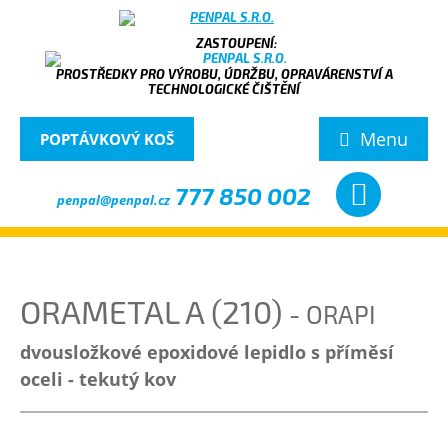
PROSTŘEDKY PRO VÝROBU, ÚDRŽBU, OPRAVÁRENSTVÍ A
TECHNOLOGICKÉ ČIŠTĚNÍ
Menu
POPTÁVKOVÝ KOŠ
777 850 002
penpal@penpal.cz
ORAMETAL A (210)
- ORAPI
dvousložkové epoxidové lepidlo s příměsí
oceli - tekutý kov