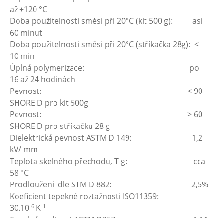
až +120 °C
Doba použitelnosti směsi při 20°C (kit 500 g): asi
60 minut
Doba použitelnosti směsi při 20°C (stříkačka 28g): <
10 min
Úplná polymerizace: po
16 až 24 hodinách
Pevnost: < 90
SHORE D pro kit 500g
Pevnost: > 60
SHORE D pro stříkačku 28 g
Dielektrická pevnost ASTM D 149: 1,2
kV/ mm
Teplota skelného přechodu, T g: cca
58 °C
Prodloužení dle STM D 882: 2,5%
Koeficient tepekné roztažnosti ISO11359:
-6
-1
30.10
K