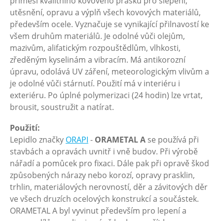
příměsí kvalitního kovového prášku pro slepení,
utěsnění, opravu a výplň všech kovových materiálů,
především ocele. Vyznačuje se vynikající přilnavostí ke
všem druhům materiálů. Je odolné vůči olejům,
mazivům, alifatickým rozpouštědlům, vlhkosti,
zředěným kyselinám a vibracím. Má antikorozní
úpravu, odolává UV záření, meteorologickým vlivům a
je odolné vůči stárnutí. Použití má v interiéru i
exteriéru. Po úplné polymerizaci (24 hodin) lze vrtat,
brousit, soustružit a natírat.
Použití:
Lepidlo značky
ORAPI
-
ORAMETAL A
se používá při
stavbách a opravách uvnitř i vně budov. Při výrobě
nářadí a pomůcek pro fixaci. Dále pak při opravě škod
způsobených nárazy nebo korozí, opravy prasklin,
trhlin, materiálových nerovností, děr a závitových děr
ve všech druzích ocelových konstrukcí a součástek.
ORAMETAL A byl vyvinut především pro lepení a