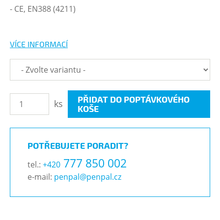
- CE, EN388 (4211)
VÍCE INFORMACÍ
PŘIDAT DO POPTÁVKOVÉHO
ks
KOŠE
POTŘEBUJETE PORADIT?
777 850 002
tel.:
+420
e-mail:
penpal@penpal.cz