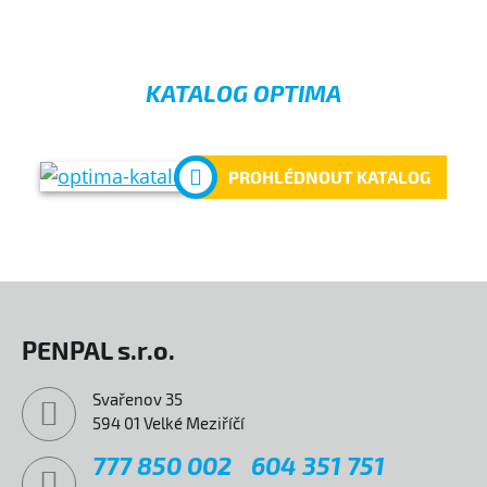
KATALOG OPTIMA
PROHLÉDNOUT KATALOG
PENPAL s.r.o.
Svařenov 35
594 01 Velké Meziříčí
777 850 002
604 351 751