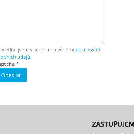
ečetl(a) jsem si a beru na vědomí
zpracování
sobních údajů
.
aptcha
*
Odeslat
ZASTUPUJEM