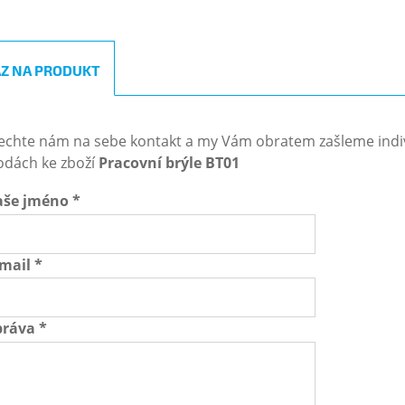
Z NA PRODUKT
echte nám na sebe kontakt a my Vám obratem zašleme indiv
odách ke zboží
Pracovní brýle BT01
aše jméno
*
-mail
*
práva
*