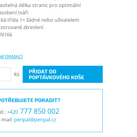
avitelná délka stranic pro optimální
ůsobení tváři
ická třída 1= žádné nebo uživatelem
zorované zkreslení
 EN166
INFORMACÍ
PŘIDAT DO
ks
POPTÁVKOVÉHO KOŠE
POTŘEBUJETE PORADIT?
777 850 002
el.:
+420
-mail:
penpal@penpal.cz