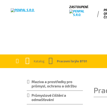
P
O
ČI
Katalog
Pracovní brýle BT01
Maziva a prostředky pro
průmysl, ochranu a údržbu
Pra
Průmyslové čištění a
odmašťování