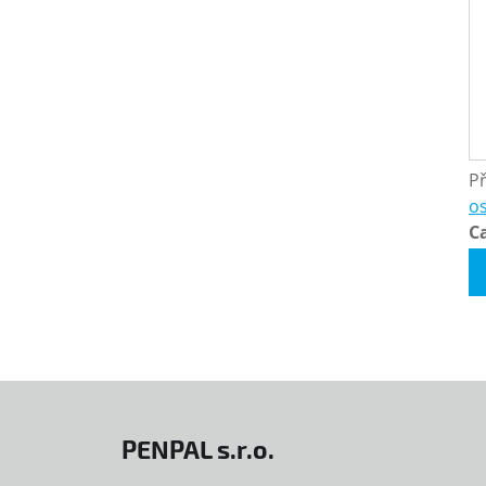
Př
o
C
PENPAL s.r.o.