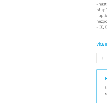
- nast
přizp
- opt
nezpo
- CE,
VÍCE 
t
e