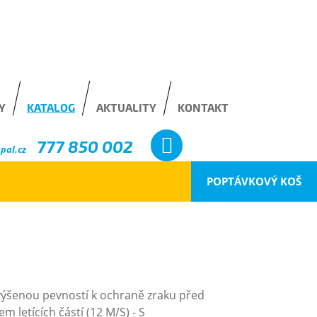
Y
KATALOG
AKTUALITY
KONTAKT
777 850 002
pal.cz
POPTÁVKOVÝ KOŠ
zvýšenou pevností k ochraně zraku před
m letících částí (12 M/S) - S