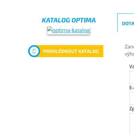
KATALOG OPTIMA
DOTA
Zan
PROHLÉDNOUT KATALOG
výh
V
E
Z