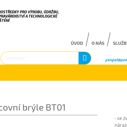
ROSTŘEDKY PRO VÝROBU, ÚDRŽBU,
PRAVÁRENSTVÍ A TECHNOLOGICKÉ
ŠTĚNÍ
ÚVOD
O NÁS
SLUŽB
penpal@pen
covní brýle BT01
- se 
náraze