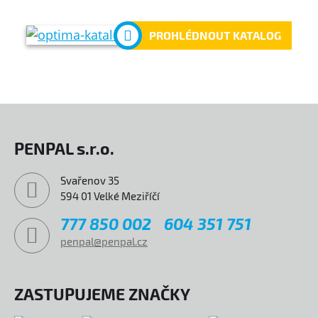
PROHLÉDNOUT KATALOG
PENPAL s.r.o.
Svařenov 35
594 01 Velké Meziříčí
777 850 002
604 351 751
penpal@penpal.cz
ZASTUPUJEME ZNAČKY