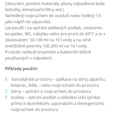
čalounění, porézní materiály, plasty odpadkové koše,
ledničky, klimatizační filtry atd.).
Neředěný rozprachem do ovzduší nebo ředěný 1:5
jako náplň do výparníků.
Lze použít i na vytírání veškerých podlah, umýváren,
koupelen, WC, nábytku nebo pro praní do 60°C a to s
dávkováním: 50-100 ml na 10 l vody a na silně
znečištěné povrchy 100-200 ml na 10 l vody.
Produkt neškodí enzymům a bakteriím běžně
používaných v odpadech.
Příklady použití:
kancelářské prostory – aplikace na zdroj zápachu,
koberec, židle... nebo rozprachem do prostoru
šatny – vytírání a rozprachem do prostoru
toalety – vytírání podlah a obložení stěn (přidat
přímo k dezinfekcím, saponátům a detergentům),
rozprachem do prostoru