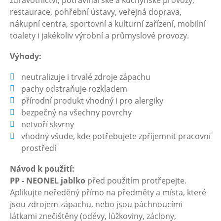
zdravotnictví, potravinářské a kuchyňské provozy,
restaurace, pohřební ústavy, veřejná doprava,
nákupní centra, sportovní a kulturní zařízení, mobilní
toalety i jakékoliv výrobní a průmyslové provozy.
Výhody:
neutralizuje i trvalé zdroje zápachu
pachy odstraňuje rozkladem
přírodní produkt vhodný i pro alergiky
bezpečný na všechny povrchy
netvoří skvrny
vhodný všude, kde potřebujete zpříjemnit pracovní
prostředí
Návod k použití:
PP - NEONEL jablko
před použitím protřepejte.
Aplikujte neředěný přímo na předměty a místa, které
jsou zdrojem zápachu, nebo jsou páchnoucími
látkami znečištěny (oděvy, lůžkoviny, záclony,