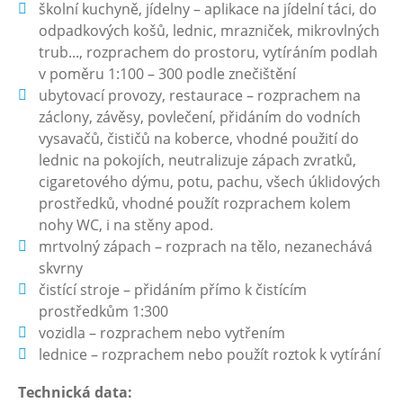
školní kuchyně, jídelny – aplikace na jídelní táci, do
odpadkových košů, lednic, mrazniček, mikrovlných
trub..., rozprachem do prostoru, vytíráním podlah
v poměru 1:100 – 300 podle znečištění
ubytovací provozy, restaurace – rozprachem na
záclony, závěsy, povlečení, přidáním do vodních
vysavačů, čističů na koberce, vhodné použití do
lednic na pokojích, neutralizuje zápach zvratků,
cigaretového dýmu, potu, pachu, všech úklidových
prostředků, vhodné použít rozprachem kolem
nohy WC, i na stěny apod.
mrtvolný zápach – rozprach na tělo, nezanechává
skvrny
čistící stroje – přidáním přímo k čistícím
prostředkům 1:300
vozidla – rozprachem nebo vytřením
lednice – rozprachem nebo použít roztok k vytírání
Technická data: