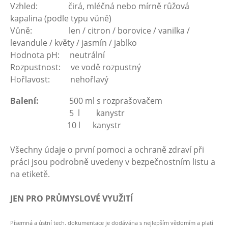
Vzhled: čirá, mléčná nebo mírně růžová
kapalina (podle typu vůně)
Vůně: len / citron / borovice / vanilka /
levandule / květy / jasmín / jablko
Hodnota pH: neutrální
Rozpustnost: ve vodě rozpustný
Hořlavost: nehořlavý
Balení:
500 ml s rozprašovačem
5 l kanystr
10 l kanystr
Všechny údaje o první pomoci a ochraně zdraví při
práci jsou podrobně uvedeny v bezpečnostním listu a
na etiketě.
JEN PRO PRŮMYSLOVÉ VYUŽITÍ
Písemná a ústní tech. dokumentace je dodávána s nejlepším vědomím a platí