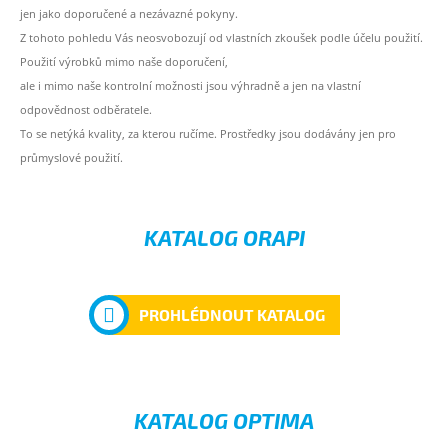
jen jako doporučené a nezávazné pokyny.
Z tohoto pohledu Vás neosvobozují od vlastních zkoušek podle účelu použití.
Použití výrobků mimo naše doporučení,
ale i mimo naše kontrolní možnosti jsou výhradně a jen na vlastní
odpovědnost odběratele.
To se netýká kvality, za kterou ručíme. Prostředky jsou dodávány jen pro
průmyslové použití.
KATALOG ORAPI
PROHLÉDNOUT KATALOG
KATALOG OPTIMA