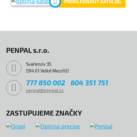
PROHLÉDNOUT KATALOG
PENPAL s.r.o.
Svařenov 35
594 01 Velké Meziříčí
777 850 002
604 351 751
penpal@penpal.cz
ZASTUPUJEME ZNAČKY