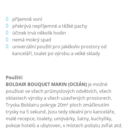
příjemně voní
překrývá nepříjemné a těžké pachy
účinek trvá několik hodin
nemá mokrý spad
univerzální použití pro jakékoliv prostory od
kanceláří, toalet po výrobu a velké sklady
Použití:
BOLDAIR BOUQUET MARIN (OCEÁN)
je možné
používat ve všech průmyslových odvětvích, všech
oblastech výroby a všech uzavřených prostorech.
Tryska Boldairu pokryje 20m² ploch zmáčknutím
trysky na 5 sekund. Jsou tedy idealní pro kanceláře,
malé recepce, toalety, umývárky, šatny, kuchyňky,
pokoje hotelů a ubytoven, v místech pobytu zvířat atd.