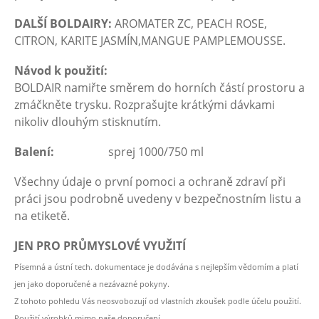
DALŠÍ BOLDAIRY:
AROMATER ZC, PEACH ROSE,
CITRON, KARITE JASMÍN,MANGUE PAMPLEMOUSSE.
Návod k použití:
BOLDAIR namiřte směrem do horních částí prostoru a
zmáčkněte trysku. Rozprašujte krátkými dávkami
nikoliv dlouhým stisknutím.
Balení:
sprej 1000/750 ml
Všechny údaje o první pomoci a ochraně zdraví při
práci jsou podrobně uvedeny v bezpečnostním listu a
na etiketě.
JEN PRO PRŮMYSLOVÉ VYUŽITÍ
Písemná a ústní tech. dokumentace je dodávána s nejlepším vědomím a platí
jen jako doporučené a nezávazné pokyny.
Z tohoto pohledu Vás neosvobozují od vlastních zkoušek podle účelu použití.
Použití výrobků mimo naše doporučení,