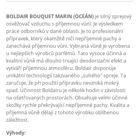
BOLDAIR BOUQUET MARIN (OCEÁN)
je silný sprejový
osvěžovač vzduchu s příjemnou vůní. Je výsledkem
práce odborníků v dané oblasti. Je to profesionální
přípravek, který okamžitě ničí nepříjemné pachy a
zanechává příjemnou vůni. Vybraná vůně je vyrobena
u nejlepších výrobců parfémů. Tato vysoce účinná a
kvalitní vůně má dlouho trvající deodorizační efekt a
vytváří příjemnou atmosféru. Boldair disponuje
unikátní technologií takzvaného „suhého" spreje. Ta
zaručuje, že při použití přípravku nevzniká mokrý
spad. Účinnost Boldairu je několik hodin v závislosti
na ošetřovaných prostorách. Obsahuje velmi účinné
skožky rychle překrývající nepříjemné pachy. Kvalita a
příjemná vůně dělají z tohoto výrobku oblíbenou
záležitost.
Výhody: