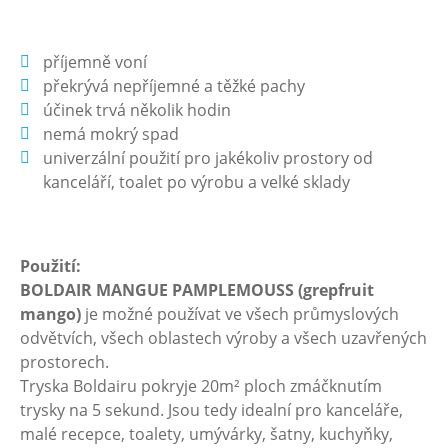
příjemně voní
překrývá nepříjemné a těžké pachy
účinek trvá několik hodin
nemá mokrý spad
univerzální použití pro jakékoliv prostory od
kanceláří, toalet po výrobu a velké sklady
Použití:
BOLDAIR MANGUE PAMPLEMOUSS (grepfruit
mango)
je možné používat ve všech průmyslových
odvětvích, všech oblastech výroby a všech uzavřených
prostorech.
Tryska Boldairu pokryje 20m² ploch zmáčknutím
trysky na 5 sekund. Jsou tedy idealní pro kanceláře,
malé recepce, toalety, umývárky, šatny, kuchyňky,