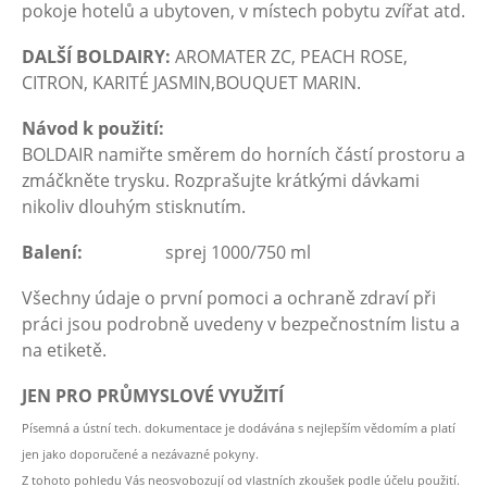
pokoje hotelů a ubytoven, v místech pobytu zvířat atd.
DALŠÍ BOLDAIRY:
AROMATER ZC, PEACH ROSE,
CITRON, KARITÉ JASMIN,BOUQUET MARIN.
Návod k použití:
BOLDAIR namiřte směrem do horních částí prostoru a
zmáčkněte trysku. Rozprašujte krátkými dávkami
nikoliv dlouhým stisknutím.
Balení:
sprej 1000/750 ml
Všechny údaje o první pomoci a ochraně zdraví při
práci jsou podrobně uvedeny v bezpečnostním listu a
na etiketě.
JEN PRO PRŮMYSLOVÉ VYUŽITÍ
Písemná a ústní tech. dokumentace je dodávána s nejlepším vědomím a platí
jen jako doporučené a nezávazné pokyny.
Z tohoto pohledu Vás neosvobozují od vlastních zkoušek podle účelu použití.