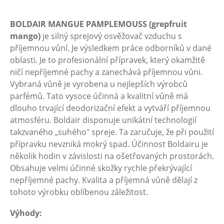
BOLDAIR MANGUE PAMPLEMOUSS (grepfruit
mango)
je silný sprejový osvěžovač vzduchu s
příjemnou vůní. Je výsledkem práce odborníků v dané
oblasti. Je to profesionální přípravek, který okamžitě
ničí nepříjemné pachy a zanechává příjemnou vůni.
Vybraná vůně je vyrobena u nejlepších výrobců
parfémů. Tato vysoce účinná a kvalitní vůně má
dlouho trvající deodorizační efekt a vytváří příjemnou
atmosféru. Boldair disponuje unikátní technologií
takzvaného „suhého" spreje. Ta zaručuje, že při použití
přípravku nevzniká mokrý spad. Účinnost Boldairu je
několik hodin v závislosti na ošetřovaných prostorách.
Obsahuje velmi účinné skožky rychle překrývající
nepříjemné pachy. Kvalita a příjemná vůně dělají z
tohoto výrobku oblíbenou záležitost.
Výhody: