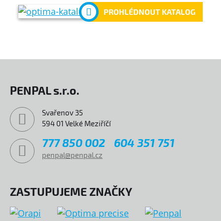
PROHLÉDNOUT KATALOG
PENPAL s.r.o.
Svařenov 35
594 01 Velké Meziříčí
777 850 002
604 351 751
penpal@penpal.cz
ZASTUPUJEME ZNAČKY