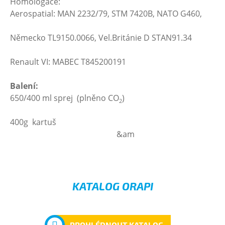
Homologace:
Aerospatial: MAN 2232/79, STM 7420B, NATO G460,
Německo TL9150.0066, Vel.Británie D STAN91.34
Renault VI: MABEC T845200191
Balení:
650/400 ml sprej (plněno CO
)
2
400g kartuš
&am
KATALOG ORAPI
PROHLÉDNOUT KATALOG