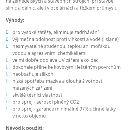
na zemědělských a stavebních strojích, při stavbě
silnic a dálnic, ale i v ocelárnách a těžkém průmyslu.
Výhody:
pro vysoké zátěže, eliminuje zadrhávání
výjimečná odolnost proti vlhkosti a vodě (i slané)
nesmyvatelné studenou, teplou ani mořskou
vodou a agresivními chemikáliemi
velmi dobře odolává UV záření a oxidaci
dokonale přilne ke kovovým i leštěným povrchům
neobsahuje silikon
nízká spotřeba maziva a dlouhá životnost
mazaných zařízení
skvělé těsnící vlastnosti
pro sprej - aerosol plněný CO2
pro sprej - garance minimálně 97% účinné látky
v netto objemu
Návod k použití: