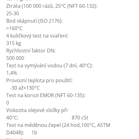
Ztráta (100 000 rázů, 25°C (NFT 60-132):
25-30
Bod skápnutí (ISO 2176):
>160°C
4 kuličkový test na svaření:
315 kg
Rychlostní faktor DN:
500 000
Test na vymývání vodou (7 dní, 40°C):
1,4%
Provozní teplota pro použití:
-30 až+130°C
Test na korozi EMOR (NFT 60-135):
0
Viskozita olejové složky při
40°C: 870 cSt
Test na měděnou čepel (24 hod,100°C, ASTM
D4048): 1b