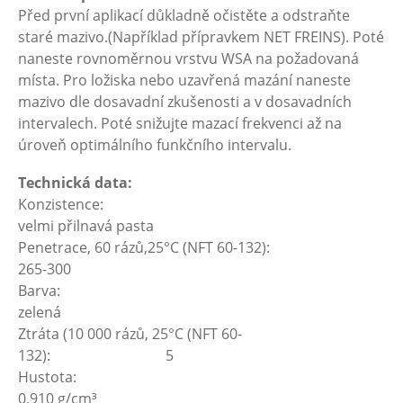
Před první aplikací důkladně očistěte a odstraňte
staré mazivo.(Například přípravkem NET FREINS). Poté
naneste rovnoměrnou vrstvu WSA na požadovaná
místa. Pro ložiska nebo uzavřená mazání naneste
mazivo dle dosavadní zkušenosti a v dosavadních
intervalech. Poté snižujte mazací frekvenci až na
úroveň optimálního funkčního intervalu.
Technická data:
Konzistence:
velmi přilnavá pasta
Penetrace, 60 rázů,25°C (NFT 60-132):
265-300
Barva:
zelená
Ztráta (10 000 rázů, 25°C (NFT 60-
132): 5
Hustota:
0,910 g/cm³