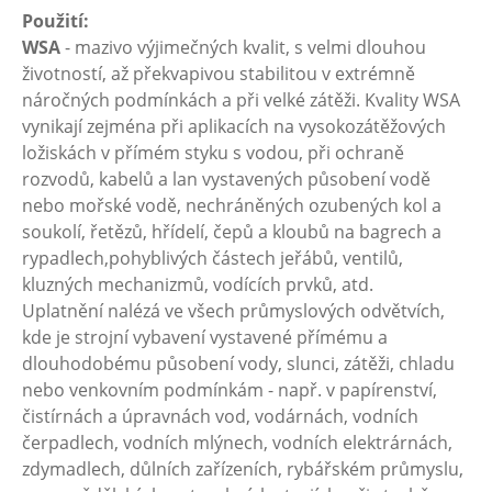
Použití:
WSA
- mazivo výjimečných kvalit, s velmi dlouhou
životností, až překvapivou stabilitou v extrémně
náročných podmínkách a při velké zátěži. Kvality WSA
vynikají zejména při aplikacích na vysokozátěžových
ložiskách v přímém styku s vodou, při ochraně
rozvodů, kabelů a lan vystavených působení vodě
nebo mořské vodě, nechráněných ozubených kol a
soukolí, řetězů, hřídelí, čepů a kloubů na bagrech a
rypadlech,pohyblivých částech jeřábů, ventilů,
kluzných mechanizmů, vodících prvků, atd.
Uplatnění nalézá ve všech průmyslových odvětvích,
kde je strojní vybavení vystavené přímému a
dlouhodobému působení vody, slunci, zátěži, chladu
nebo venkovním podmínkám - např. v papírenství,
čistírnách a úpravnách vod, vodárnách, vodních
čerpadlech, vodních mlýnech, vodních elektrárnách,
zdymadlech, důlních zařízeních, rybářském průmyslu,