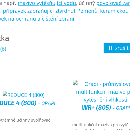
e např.
mazivo vytěsňující vodu
, účinný
povolovač za
u
,
přípravek zabraňující ztvrdnutí řemenů
,
keramickou 
vek na ochranu a čištění zbraní
.
čka
zrušit 
(6)
DUCE 4 (800)
- ORAPI
WR+ (805)
- ORAPI
xtrémně účinný uvolňovač
multifunkční mazivo pro vytě