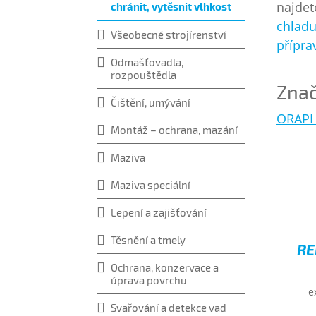
najdet
chránit, vytěsnit vlhkost
chlad
Všeobecné strojírenství
přípra
Odmašťovadla,
rozpouštědla
Zna
Čištění, umývání
ORAPI 
Montáž – ochrana, mazání
Maziva
Maziva speciální
Lepení a zajišťování
Těsnění a tmely
RE
Ochrana, konzervace a
úprava povrchu
e
Svařování a detekce vad