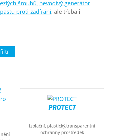
rezlých šroubů
,
nevodivý generátor
pastu proti zadírání
, ale třeba i
filtr
PROTECT
izolační, plastický,transparentní
ochranný prostředek
snění