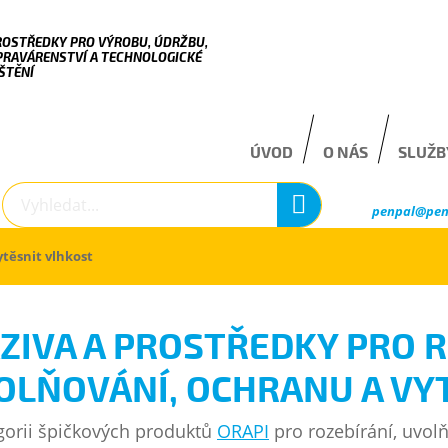
ROSTŘEDKY PRO VÝROBU, ÚDRŽBU,
PRAVÁRENSTVÍ A TECHNOLOGICKÉ
ŠTĚNÍ
ÚVOD
O NÁS
SLUŽB
penpal@pen
ytěsnit vlhkost
ZIVA A PROSTŘEDKY PRO R
OLŇOVÁNÍ, OCHRANU A VY
gorii špičkových produktů
ORAPI
pro rozebírání, uvolň