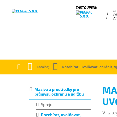
P
O
ČI
Katalog
Rozebírat, uvolňovat, chránit, v
MA
Maziva a prostředky pro
průmysl, ochranu a údržbu
UV
Spreje
V kate
Rozebírat, uvolňovat,