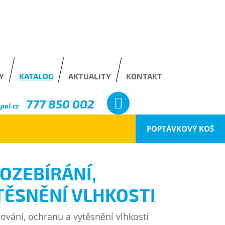
Y
KATALOG
AKTUALITY
KONTAKT
777 850 002
pal.cz
POPTÁVKOVÝ KOŠ
OZEBÍRÁNÍ,
TĚSNĚNÍ VLHKOSTI
ování, ochranu a vytěsnění vlhkosti