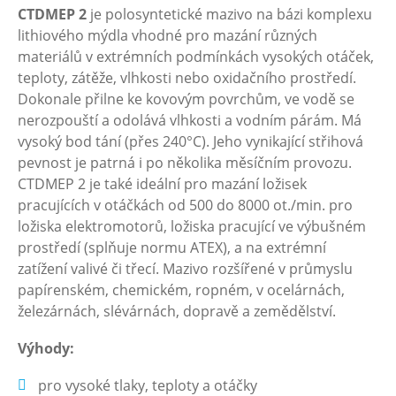
CTDMEP 2
je polosyntetické mazivo na bázi komplexu
lithiového mýdla vhodné pro mazání různých
materiálů v extrémních podmínkách vysokých otáček,
teploty, zátěže, vlhkosti nebo oxidačního prostředí.
Dokonale přilne ke kovovým povrchům, ve vodě se
nerozpouští a odolává vlhkosti a vodním párám. Má
vysoký bod tání (přes 240°C). Jeho vynikající střihová
pevnost je patrná i po několika měsíčním provozu.
CTDMEP 2 je také ideální pro mazání ložisek
pracujících v otáčkách od 500 do 8000 ot./min. pro
ložiska elektromotorů, ložiska pracující ve výbušném
prostředí (splňuje normu ATEX), a na extrémní
zatížení valivé či třecí. Mazivo rozšířené v průmyslu
papírenském, chemickém, ropném, v ocelárnách,
železárnách, slévárnách, dopravě a zemědělství.
Výhody:
pro vysoké tlaky, teploty a otáčky