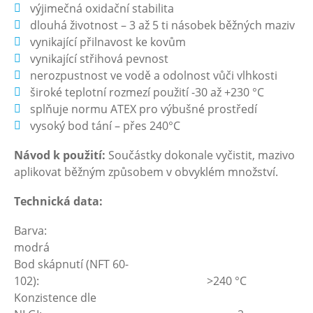
výjimečná oxidační stabilita
dlouhá životnost – 3 až 5 ti násobek běžných maziv
vynikající přilnavost ke kovům
vynikající střihová pevnost
nerozpustnost ve vodě a odolnost vůči vlhkosti
široké teplotní rozmezí použití -30 až +230 °C
splňuje normu ATEX pro výbušné prostředí
vysoký bod tání – přes 240°C
Návod k použití:
Součástky dokonale vyčistit, mazivo
aplikovat běžným způsobem v obvyklém množství.
Technická data:
Barva
modrá
Bod skápnutí (NFT 60-
102): >240 °C
Konzistence dle