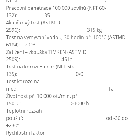
NLGI: 2
Pracovní penetrace 100 000 zdvihů (NFT 60-
132): -35
4kuličkový test (ASTM D
2596): 315 kg
Test na vymývání vodou, 30 hodin při 100°C (ASTMD
6184): 2,0%
Zatížení – zkouška TIMKEN (ASTM D
2509): 45 Ib
Test na korozi Emcor (NFT 60-
135): 0/0
Test koroze na
měď: 1a
Životnost při 10 000 ot./min. při
150°C: >1000 h
Teplotní rozsah
použití: od -30 do
+230°C
Rychlostní faktor