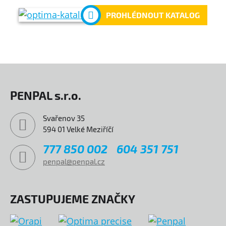
PROHLÉDNOUT KATALOG
PENPAL s.r.o.
Svařenov 35
594 01 Velké Meziříčí
777 850 002
604 351 751
penpal@penpal.cz
ZASTUPUJEME ZNAČKY