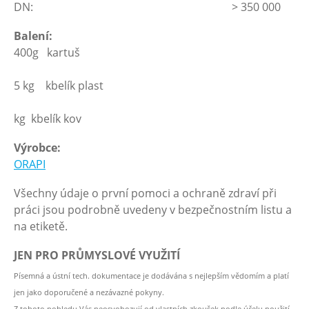
DN: > 350 000
Balení:
400g kartuš
5 kg kbelík plast
2
kg kbelík kov
Výrobce:
ORAPI
Všechny údaje o první pomoci a ochraně zdraví při
práci jsou podrobně uvedeny v bezpečnostním listu a
na etiketě.
JEN PRO PRŮMYSLOVÉ VYUŽITÍ
Písemná a ústní tech. dokumentace je dodávána s nejlepším vědomím a platí
jen jako doporučené a nezávazné pokyny.
Z tohoto pohledu Vás neosvobozují od vlastních zkoušek podle účelu použití.