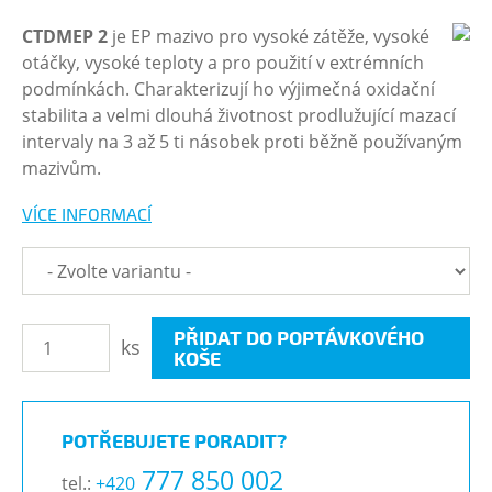
CTDMEP 2
je EP mazivo pro vysoké zátěže, vysoké
otáčky, vysoké teploty a pro použití v extrémních
podmínkách. Charakterizují ho výjimečná oxidační
stabilita a velmi dlouhá životnost prodlužující mazací
intervaly na 3 až 5 ti násobek proti běžně používaným
mazivům.
VÍCE INFORMACÍ
PŘIDAT DO POPTÁVKOVÉHO
ks
KOŠE
POTŘEBUJETE PORADIT?
777 850 002
tel.:
+420