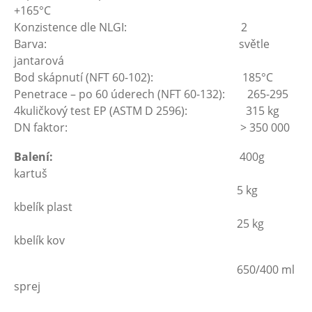
+165°C
Konzistence dle NLGI: 2
Barva: světle
jantarová
Bod skápnutí (NFT 60-102): 185°C
Penetrace – po 60 úderech (NFT 60-132): 265-295
4kuličkový test EP (ASTM D 2596): 315 kg
DN faktor: > 350 000
Balení:
400g
kartuš
5 kg
kbelík plast
25 kg
kbelík kov
650/400 ml
sprej