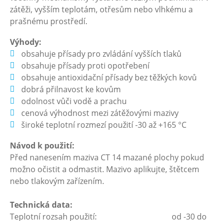
zátěži, vyšším teplotám, otřesům nebo vlhkému a
prašnému prostředí.
Výhody:
obsahuje přísady pro zvládání vyšších tlaků
obsahuje přísady proti opotřebení
obsahuje antioxidační přísady bez těžkých kovů
dobrá přilnavost ke kovům
odolnost vůči vodě a prachu
cenová výhodnost mezi zátěžovými mazivy
široké teplotní rozmezí použití -30 až +165 °C
Návod k použití:
Před nanesením maziva CT 14 mazané plochy pokud
možno očistit a odmastit. Mazivo aplikujte, štětcem
nebo tlakovým zařízením.
Technická data:
Teplotní rozsah použití: od -30 do