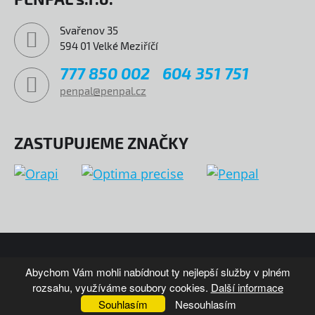
Svařenov 35
594 01 Velké Meziříčí
777 850 002
604 351 751
penpal@penpal.cz
ZASTUPUJEME ZNAČKY
© COPYRIGHT 2026 PENPAL
MAPA WEBU
Abychom Vám mohli nabídnout ty nejlepší služby v plném
rozsahu, využíváme soubory cookies.
Další informace
VYTVOŘIL XART.CZ
Souhlasím
Nesouhlasím