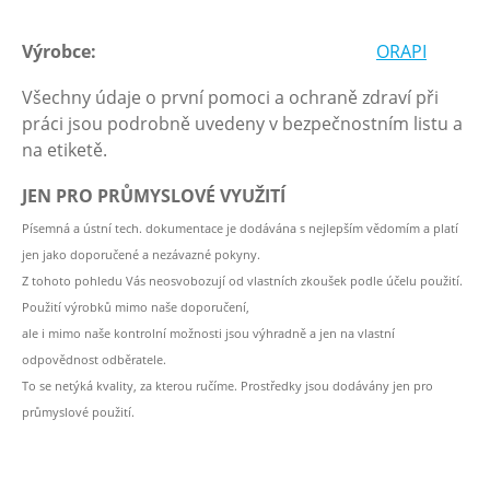
Výrobce:
ORAPI
Všechny údaje o první pomoci a ochraně zdraví při
práci jsou podrobně uvedeny v bezpečnostním listu a
na etiketě.
JEN PRO PRŮMYSLOVÉ VYUŽITÍ
Písemná a ústní tech. dokumentace je dodávána s nejlepším vědomím a platí
jen jako doporučené a nezávazné pokyny.
Z tohoto pohledu Vás neosvobozují od vlastních zkoušek podle účelu použití.
Použití výrobků mimo naše doporučení,
ale i mimo naše kontrolní možnosti jsou výhradně a jen na vlastní
odpovědnost odběratele.
To se netýká kvality, za kterou ručíme. Prostředky jsou dodávány jen pro
průmyslové použití.