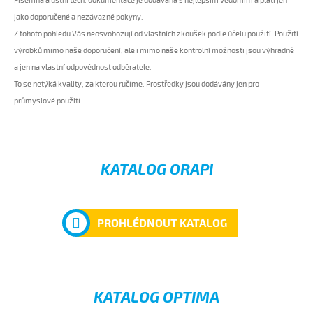
jako doporučené a nezávazné pokyny.
Z tohoto pohledu Vás neosvobozují od vlastních zkoušek podle účelu použití. Použití
výrobků mimo naše doporučení, ale i mimo naše kontrolní možnosti jsou výhradně
a jen na vlastní odpovědnost odběratele.
To se netýká kvality, za kterou ručíme. Prostředky jsou dodávány jen pro
průmyslové použití.
KATALOG ORAPI
PROHLÉDNOUT KATALOG
KATALOG OPTIMA