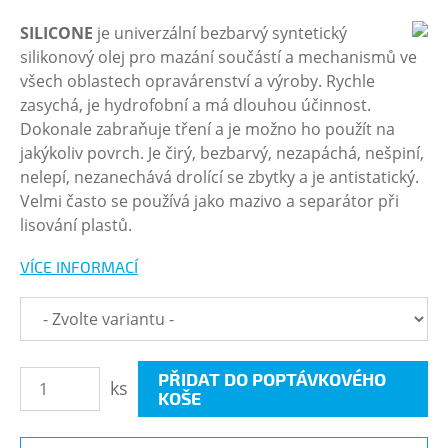
SILICONE
je univerzální bezbarvý syntetický
silikonový olej pro mazání součástí a mechanismů ve
všech oblastech opravárenství a výroby. Rychle
zasychá, je hydrofobní a má dlouhou účinnost.
Dokonale zabraňuje tření a je možno ho použít na
jakýkoliv povrch. Je čirý, bezbarvý, nezapáchá, nešpiní,
nelepí, nezanechává drolící se zbytky a je antistatický.
Velmi často se používá jako mazivo a separátor při
lisování plastů.
VÍCE INFORMACÍ
PŘIDAT DO POPTÁVKOVÉHO
ks
KOŠE