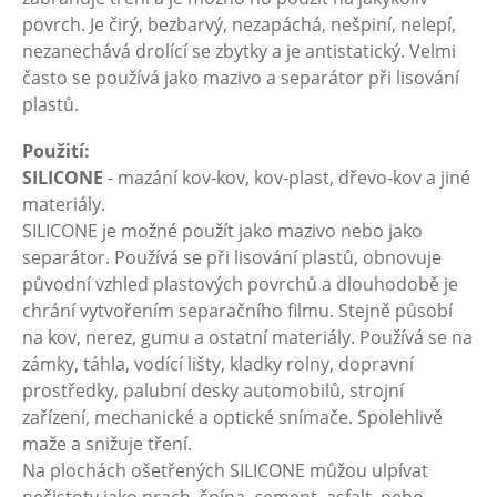
povrch. Je čirý, bezbarvý, nezapáchá, nešpiní, nelepí,
nezanechává drolící se zbytky a je antistatický. Velmi
často se používá jako mazivo a separátor při lisování
plastů.
Použití:
SILICONE
- mazání kov-kov, kov-plast, dřevo-kov a jiné
materiály.
SILICONE je možné použít jako mazivo nebo jako
separátor. Používá se při lisování plastů, obnovuje
původní vzhled plastových povrchů a dlouhodobě je
chrání vytvořením separačního filmu. Stejně působí
na kov, nerez, gumu a ostatní materiály. Používá se na
zámky, táhla, vodící lišty, kladky rolny, dopravní
prostředky, palubní desky automobilů, strojní
zařízení, mechanické a optické snímače. Spolehlivě
maže a snižuje tření.
Na plochách ošetřených SILICONE můžou ulpívat