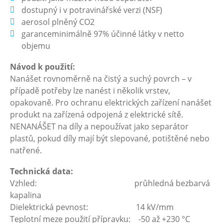
dostupný i v potravinářské verzi (NSF)
aerosol plněný CO2
garanceminimálně 97% účinné látky v netto
objemu
Návod k použití:
Nanášet rovnoměrně na čistý a suchý povrch – v
případě potřeby lze nanést i několik vrstev,
opakovaně. Pro ochranu elektrických zařízení nanášet
produkt na zařízená odpojená z elektrické sítě.
NENANÁŠET na díly a nepoužívat jako separátor
plastů, pokud díly mají být slepované, potištěné nebo
natřené.
Technická data:
Vzhled: průhledná bezbarvá
kapalina
Dielektrická pevnost: 14 kV/mm
Teplotní meze použití přípravku: -50 až +230 °C