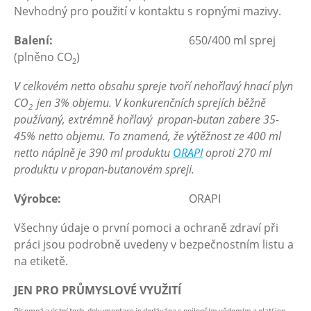
Nevhodný pro použití v kontaktu s ropnými mazivy.
Balení:
650/400 ml sprej
(plněno CO
)
2
V celkovém netto obsahu spreje tvoří nehořlavý hnací plyn
CO
jen 3% objemu. V konkurenčních sprejích běžně
2
používaný, extrémně hořlavý propan-butan zabere 35-
45% netto objemu. To znamená, že výtěžnost ze 400 ml
netto náplně je 390 ml produktu
ORAPI
oproti 270 ml
produktu v propan-butanovém spreji.
Výrobce:
ORAPI
Všechny údaje o první pomoci a ochraně zdraví při
práci jsou podrobně uvedeny v bezpečnostním listu a
na etiketě.
JEN PRO PRŮMYSLOVÉ VYUŽITÍ
Písemná a ústní tech. dokumentace je dodávána s nejlepším vědomím a platí jen