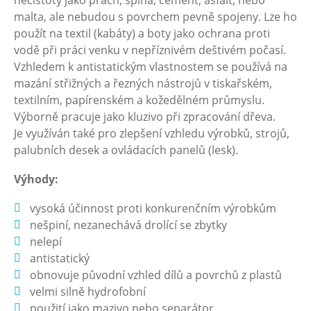
nečistoty jako prach, špína, cement, asfalt, nebo
malta, ale nebudou s povrchem pevně spojeny. Lze ho
použít na textil (kabáty) a boty jako ochrana proti
vodě při práci venku v nepříznivém deštivém počasí.
Vzhledem k antistatickým vlastnostem se používá na
mazání střižných a řezných nástrojů v tiskařském,
textilním, papírenském a kožedělném průmyslu.
Výborně pracuje jako kluzivo při zpracování dřeva.
Je využíván také pro zlepšení vzhledu výrobků, strojů,
palubních desek a ovládacích panelů (lesk).
Výhody:
vysoká účinnost proti konkurenčním výrobkům
nešpiní, nezanechává drolící se zbytky
nelepí
antistatický
obnovuje původní vzhled dílů a povrchů z plastů
velmi silně hydrofobní
použití jako mazivo nebo separátor