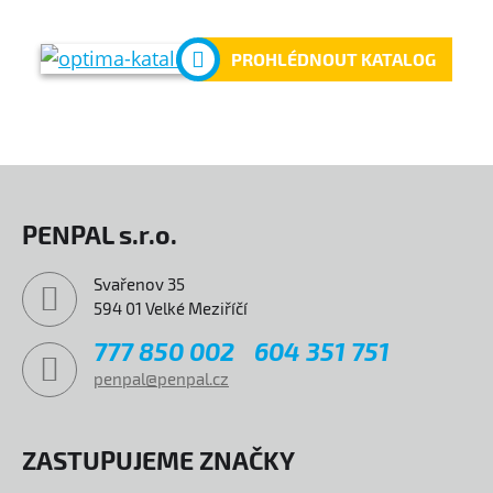
PROHLÉDNOUT KATALOG
PENPAL s.r.o.
Svařenov 35
594 01 Velké Meziříčí
777 850 002
604 351 751
penpal@penpal.cz
ZASTUPUJEME ZNAČKY