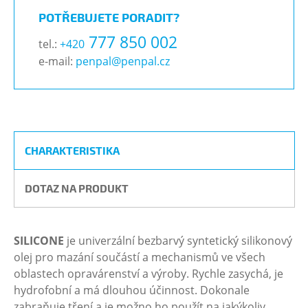
POTŘEBUJETE PORADIT?
777 850 002
tel.:
+420
e-mail:
penpal@penpal.cz
CHARAKTERISTIKA
DOTAZ NA PRODUKT
SILICONE
je univerzální bezbarvý syntetický silikonový
olej pro mazání součástí a mechanismů ve všech
oblastech opravárenství a výroby. Rychle zasychá, je
hydrofobní a má dlouhou účinnost. Dokonale
zabraňuje tření a je možno ho použít na jakýkoliv