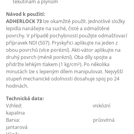
tekutinám a plynům
Návod k použití:
ADHERLOCK 73
lze okamžitě použít. Jednotlivé složky
lepidla nanášejte na suché, čisté a odmaštěné
povrchy. V případě pochybností použijte odmašťovací
přípravek NDI (507). Pryskyřici aplikujte na jeden z
obou povrchů (více porézní). Akti-vátor aplikujte na
druhý povrch (méně porézní). Oba díly spojte a
přidržte lehkým tlakem (1 kg/cm²). Po několika
minutách lze s lepeným dílem manipulovat. Nejvyšší
stupeň mechanické odolnosti dosahuje spoj po 24
hodinách.
Technická data:
Vzhled: viskózní
kapalina
Barva: průsvitná
jantarová