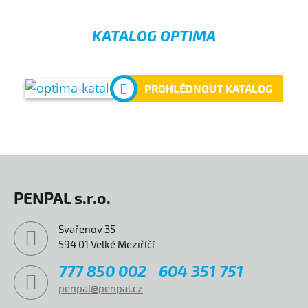
KATALOG OPTIMA
PROHLÉDNOUT KATALOG
PENPAL s.r.o.
Svařenov 35
594 01 Velké Meziříčí
777 850 002
604 351 751
penpal@penpal.cz