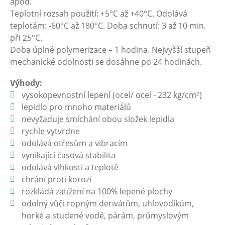
apod.
Teplotní rozsah použití: +5°C až +40°C. Odolává
teplotám: -60°C až 180°C. Doba schnutí: 3 až 10 min.
při 25°C.
Doba úplné polymerizace – 1 hodina. Nejvyšší stupeň
mechanické odolnosti se dosáhne po 24 hodinách.
Výhody:
vysokopevnostní lepení (ocel/ ocel - 232 kg/cm²)
lepidlo pro mnoho materiálů
nevyžaduje smíchání obou složek lepidla
rychle vytvrdne
odolává otřesům a vibracím
vynikající časová stabilita
odolává vlhkosti a teplotě
chrání proti korozi
rozkládá zatížení na 100% lepené plochy
odolný vůči ropným derivátům, uhlovodíkům,
horké a studené vodě, párám, průmyslovým