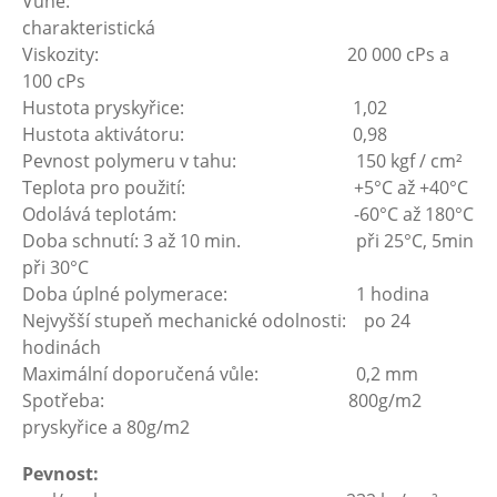
Vůně:
charakteristická
Viskozity: 20 000 cPs a
100 cPs
Hustota pryskyřice: 1,02
Hustota aktivátoru: 0,98
Pevnost polymeru v tahu: 150 kgf / cm²
Teplota pro použití: +5°C až +40°C
Odolává teplotám: -60°C až 180°C
Doba schnutí: 3 až 10 min. při 25°C, 5min
při 30°C
Doba úplné polymerace: 1 hodina
Nejvyšší stupeň mechanické odolnosti: po 24
hodinách
Maximální doporučená vůle: 0,2 mm
Spotřeba: 800g/m2
pryskyřice a 80g/m2
Pevnost: