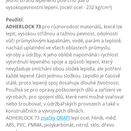
jednu stranu lepeného povrchu. Jde o
vysokopevnostní lepení. (ocel/ ocel - 232 kg/cm²)
Použití:
ADHERLOCK 73
pro různorodost materiálů, které lze
lepit, vysokou střižnou a tažnou pevnost, odolnosti
vůči průmyslovým kapalinám, vodě, parám a teplotě,
nachází uplatnění ve všech oblastech průmyslu,
výroby a údržby. K jeho oblibě napomáhá i rychlost
vytvrdnutí lepeného spoje a způsob lepení, který
nevyžaduje smíchání obou složek lepidla, ale potření
každé lepené části jednou složkou. Lepidlo je časově
stálé, proto lepený spoj dosahuje dlouhé životnosti.
Používá se pro opravy poškozených dílů a zařízení ve
výrobách, pro spojení dílů, které není možné svařovat
nebo šroubovat, v údržbářských provozech a také v
konstrukčních a vývojových dílnách.
ADHERLOCK 73
značky ORAPI
lepí ocel, hliník, měď,
ABS, PVC, PMMA, polykarbonát, nitrid, sklo, dřevo