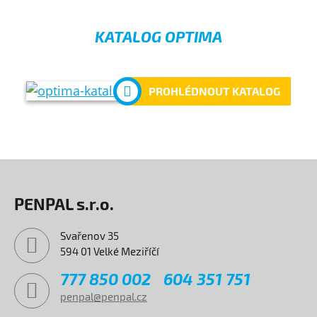
KATALOG OPTIMA
PROHLÉDNOUT KATALOG
PENPAL s.r.o.
Svařenov 35
594 01 Velké Meziříčí
777 850 002
604 351 751
penpal@penpal.cz