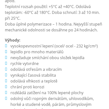
apod.
Teplotní rozsah použití: +5°C až +40°C. Odolává
teplotám: -60°C až 180°C. Doba schnutí: 3 až 10 min.
při 25°C.
Doba úplné polymerizace – 1 hodina. Nejvyšší stupeň
mechanické odolnosti se dosáhne po 24 hodinách.
Výhody:
vysokopevnostní lepení (ocel/ ocel - 232 kg/cm²)
lepidlo pro mnoho materiálů
nevyžaduje smíchání obou složek lepidla
rychle vytvrdne
odolává otřesům a vibracím
vynikající časová stabilita
odolává vlhkosti a teplotě
chrání proti korozi
rozkládá zatížení na 100% lepené plochy
odolný vůči ropným derivátům, uhlovodíkům,
horké a studené vodě, párám, průmyslovým