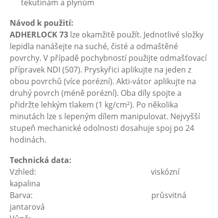
tekutinám a plynům
Návod k použití:
ADHERLOCK 73
lze okamžitě použít. Jednotlivé složky
lepidla nanášejte na suché, čisté a odmaštěné
povrchy. V případě pochybností použijte odmašťovací
přípravek NDI (507). Pryskyřici aplikujte na jeden z
obou povrchů (více porézní). Akti-vátor aplikujte na
druhý povrch (méně porézní). Oba díly spojte a
přidržte lehkým tlakem (1 kg/cm²). Po několika
minutách lze s lepeným dílem manipulovat. Nejvyšší
stupeň mechanické odolnosti dosahuje spoj po 24
hodinách.
Technická data:
Vzhled: viskózní
kapalina
Barva: průsvitná
jantarová