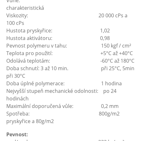
Vůně:
charakteristická
Viskozity: 20 000 cPs a
100 cPs
Hustota pryskyřice: 1,02
Hustota aktivátoru: 0,98
Pevnost polymeru v tahu: 150 kgf / cm²
Teplota pro použití: +5°C až +40°C
Odolává teplotám: -60°C až 180°C
Doba schnutí: 3 až 10 min. při 25°C, 5min
při 30°C
Doba úplné polymerace: 1 hodina
Nejvyšší stupeň mechanické odolnosti: po 24
hodinách
Maximální doporučená vůle: 0,2 mm
Spotřeba: 800g/m2
pryskyřice a 80g/m2
Pevnost: