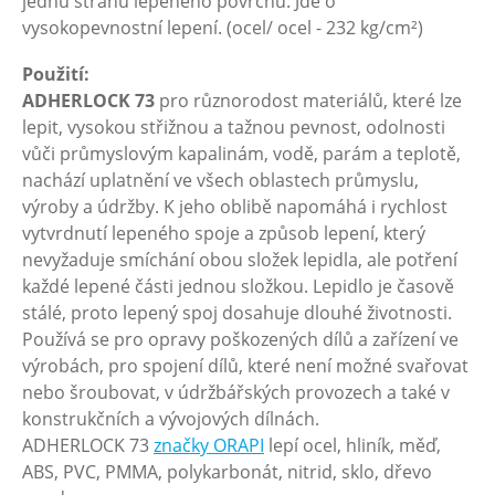
jednu stranu lepeného povrchu. Jde o
vysokopevnostní lepení. (ocel/ ocel - 232 kg/cm²)
Použití:
ADHERLOCK 73
pro různorodost materiálů, které lze
lepit, vysokou střižnou a tažnou pevnost, odolnosti
vůči průmyslovým kapalinám, vodě, parám a teplotě,
nachází uplatnění ve všech oblastech průmyslu,
výroby a údržby. K jeho oblibě napomáhá i rychlost
vytvrdnutí lepeného spoje a způsob lepení, který
nevyžaduje smíchání obou složek lepidla, ale potření
každé lepené části jednou složkou. Lepidlo je časově
stálé, proto lepený spoj dosahuje dlouhé životnosti.
Používá se pro opravy poškozených dílů a zařízení ve
výrobách, pro spojení dílů, které není možné svařovat
nebo šroubovat, v údržbářských provozech a také v
konstrukčních a vývojových dílnách.
ADHERLOCK 73
značky ORAPI
lepí ocel, hliník, měď,
ABS, PVC, PMMA, polykarbonát, nitrid, sklo, dřevo