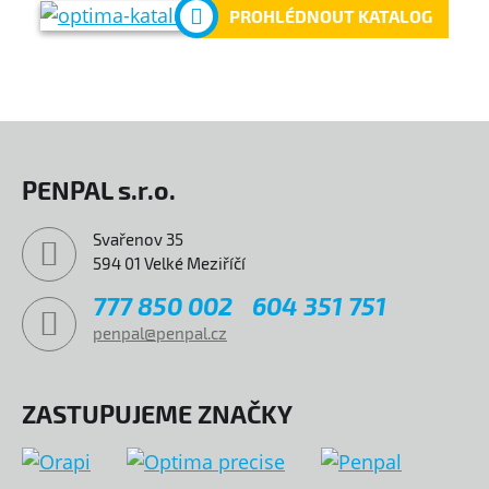
PROHLÉDNOUT KATALOG
PENPAL s.r.o.
Svařenov 35
594 01 Velké Meziříčí
777 850 002
604 351 751
penpal@penpal.cz
ZASTUPUJEME ZNAČKY