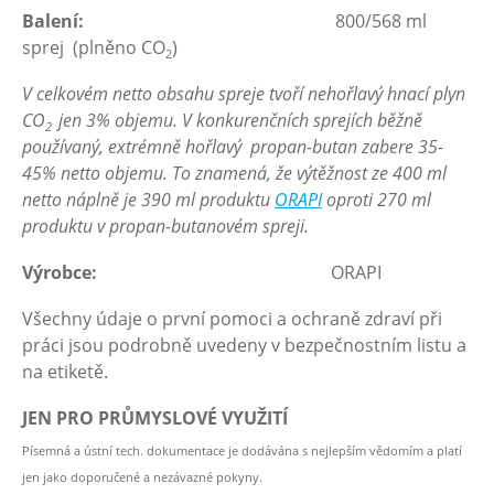
Balení:
800/568 ml
sprej (plněno CO
)
2
V celkovém netto obsahu spreje tvoří nehořlavý hnací plyn
CO
jen 3% objemu. V konkurenčních sprejích běžně
2
používaný, extrémně hořlavý propan-butan zabere 35-
45% netto objemu. To znamená, že výtěžnost ze 400 ml
netto náplně je 390 ml produktu
ORAPI
oproti 270 ml
produktu v propan-butanovém spreji.
Výrobce:
ORAPI
Všechny údaje o první pomoci a ochraně zdraví při
práci jsou podrobně uvedeny v bezpečnostním listu a
na etiketě.
JEN PRO PRŮMYSLOVÉ VYUŽITÍ
Písemná a ústní tech. dokumentace je dodávána s nejlepším vědomím a platí
jen jako doporučené a nezávazné pokyny.