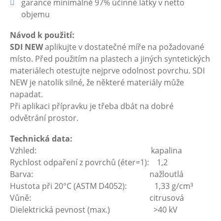
garance minimálně 97% účinné látky v netto
objemu
Návod k použití:
SDI
NEW
aplikujte v dostatečné míře na požadované
místo. Před použitím na plastech a jiných syntetických
materiálech otestujte nejprve odolnost povrchu. SDI
NEW je natolik silné, že některé materiály může
napadat.
Při aplikaci přípravku je třeba dbát na dobré
odvětrání prostor.
Technická data:
Vzhled: kapalina
Rychlost odpaření z povrchů (éter=1): 1,2
Barva: nažloutlá
Hustota při 20°C (ASTM D4052): 1,33 g/cm³
Vůně: citrusová
Dielektrická pevnost (max.) >40 kV