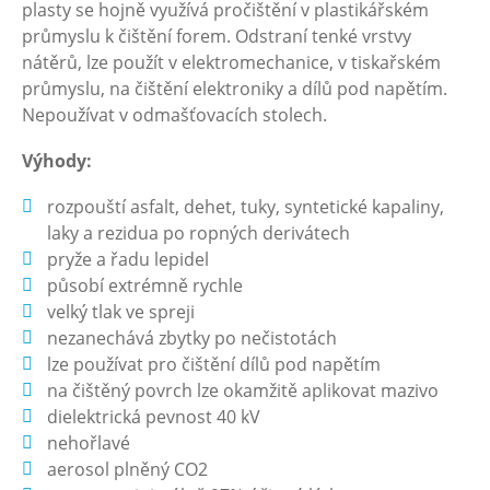
plasty se hojně využívá pročištění v plastikářském
průmyslu k čištění forem. Odstraní tenké vrstvy
nátěrů, lze použít v elektromechanice, v tiskařském
průmyslu, na čištění elektroniky a dílů pod napětím.
Nepoužívat v odmašťovacích stolech.
Výhody:
rozpouští asfalt, dehet, tuky, syntetické kapaliny,
laky a rezidua po ropných derivátech
pryže a řadu lepidel
působí extrémně rychle
velký tlak ve spreji
nezanechává zbytky po nečistotách
lze používat pro čištění dílů pod napětím
na čištěný povrch lze okamžitě aplikovat mazivo
dielektrická pevnost 40 kV
nehořlavé
aerosol plněný CO2