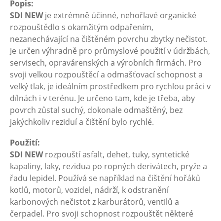
Popis:
SDI
NEW
je extrémně účinné, nehořlavé organické
rozpouštědlo s okamžitým odpařením,
nezanechávající na čištěném povrchu zbytky nečistot.
Je určen výhradně pro průmyslové použití v údržbách,
servisech, opravárenských a výrobních firmách. Pro
svoji velkou rozpouštěcí a odmašťovací schopnost a
velký tlak, je ideálním prostředkem pro rychlou práci v
dílnách i v terénu. Je určeno tam, kde je třeba, aby
povrch zůstal suchý, dokonale odmaštěný, bez
jakýchkoliv reziduí a čištění bylo rychlé.
Použití:
SDI
NEW
rozpouští asfalt, dehet, tuky, syntetické
kapaliny, laky, rezidua po ropných derivátech, pryže a
řadu lepidel. Používá se například na čištění hořáků
kotlů, motorů, vozidel, nádrží, k odstranění
karbonových nečistot z karburátorů, ventilů a
čerpadel. Pro svoji schopnost rozpouštět některé