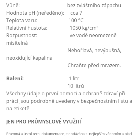
Vůně: bez zvláštního zápachu
Hodnota pH (neředěno): cca 7
Teplota varu: 100 °C
Relativní hustota: 1050 kg/cm³
Rozpustnost: ve vodě neomezeně
mísitelná
Nehořlavá, nevýbušná,
neoxidující kapalina
Chraňte před mrazem.
Balení:
1 litr
10 litrů
Všechny údaje o první pomoci a ochraně zdraví při
práci jsou podrobně uvedeny v bezpečnostním listu a
na etiketě.
JEN PRO PRŮMYSLOVÉ VYUŽITÍ
Písemná a ústní tech. dokumentace je dodávána s nejlepším vědomím a platí