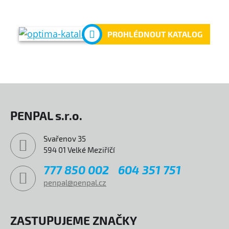
PROHLÉDNOUT KATALOG
PENPAL s.r.o.
Svařenov 35
594 01 Velké Meziříčí
777 850 002
604 351 751
penpal@penpal.cz
ZASTUPUJEME ZNAČKY