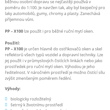
běžnou osobní dopravu se nejčastěji používá v
poměru do 1:100. Je navržen tak, aby byl bezpečný pro
laky automobilů, gumy, chromy a plasty. Zanechává
příjemnou vůni.
PP – X100
lze použít i pro běžné ruční mytí oken.
Použití:
PP – X100
je určen hlavně do ostřikovačů oken a skel
reflektorů všech typů vozidel a dopravní techniky. Lze
jej použít i v průmyslových čistících linkách nebo jako
prostředek pro ruční mytí oken. Výhodou je jeho
ředitelnost. V náročném prostředí je možno čistící sílu
zvýšit zmenšeným poměrem ředění.
Výhody:
biologicky rozložitelný
šetrný k životnímu prostředí