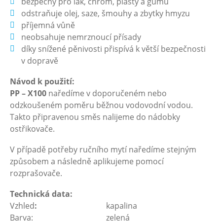
bezpečný pro lak, chrom, plasty a gumu
odstraňuje olej, saze, šmouhy a zbytky hmyzu
příjemná vůně
neobsahuje nemrznoucí přísady
díky snížené pěnivosti přispívá k větší bezpečnosti
v dopravě
Návod k použití:
PP – X100
naředíme v doporučeném nebo
odzkoušeném poměru běžnou vodovodní vodou.
Takto připravenou směs nalijeme do nádobky
ostřikovače.
V případě potřeby ručního mytí naředíme stejným
způsobem a následně aplikujeme pomocí
rozprašovače.
Technická data:
Vzhled
:
kapalina
Barva: zelená