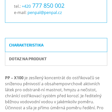
777 850 002
tel.:
+420
e-mail:
penpal@penpal.cz
CHARAKTERISTIKA
DOTAZ NA PRODUKT
PP – X100
je zesílený koncentrát do ostřikovačů se
sníženou pěnivostí a obsahempovrchově aktivních
látek pro odstraně-ní mastnot, hmyzu a nečistot,
chránící ostřikovací systém před korozí. Je ředitelný
běžnou vodovodní vodou v jakémkoliv poměru.
Účinnost a síla je přímo úměrná poměru ředění. Pro