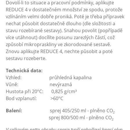
Dovolí-li to situace a pracovní podmínky, aplikujte
REDUCE 4 v dostatečném množství ze spodu, protože
vzlínáním velmi dobře proniká. Poté je třeba přípravek
nechat působit dostatečně dlouho (dle složitosti a
stavu rozebírané sestavy). Snahou povolit (popřípadě
více utáhnout) docílíte posunu zarezlých částí, což
způsobí mikropraskliny ve zkorodované sestavě.
Znovu aplikujte REDUCE 4, nechte působit a poté
sestavu rozeberte.
Technická data:
Vzhled: průhledná kapalina
Vůně: nevýrazná
Hustota při 20°C: 0,825 g/cm³
Bod vzplanutí: >60°C
Balení:
sprej 405/250 ml - plněno CO
2
sprej 800/500 ml - plněno CO
2
V celkovém netto obsahu spreje tvoří nehořlavý hnací plyn