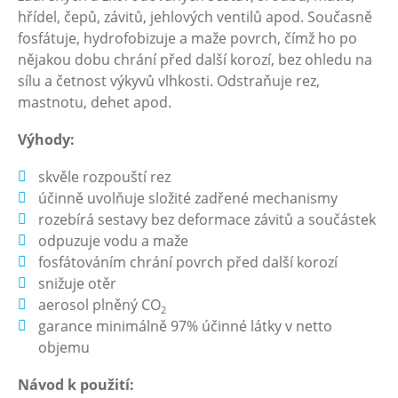
hřídel, čepů, závitů, jehlových ventilů apod. Současně
fosfátuje, hydrofobizuje a maže povrch, čímž ho po
nějakou dobu chrání před další korozí, bez ohledu na
sílu a četnost výkyvů vlhkosti. Odstraňuje rez,
mastnotu, dehet apod.
Výhody:
skvěle rozpouští rez
účinně uvolňuje složité zadřené mechanismy
rozebírá sestavy bez deformace závitů a součástek
odpuzuje vodu a maže
fosfátováním chrání povrch před další korozí
snižuje otěr
aerosol plněný CO
2
garance minimálně 97% účinné látky v netto
objemu
Návod k použití: