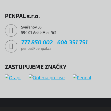
PENPAL s.r.o.
Svařenov 35
594 01 Velké Meziříčí
777 850 002
604 351 751
penpal@penpal.cz
ZASTUPUJEME ZNAČKY
© COPYRIGHT 2026 PENPAL
MAPA WEBU