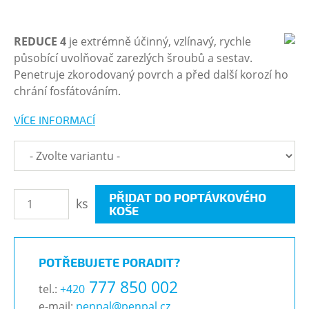
REDUCE 4
je extrémně účinný, vzlínavý, rychle
působící uvolňovač zarezlých šroubů a sestav.
Penetruje zkorodovaný povrch a před další korozí ho
chrání fosfátováním.
VÍCE INFORMACÍ
PŘIDAT DO POPTÁVKOVÉHO
ks
KOŠE
POTŘEBUJETE PORADIT?
777 850 002
tel.:
+420
e-mail:
penpal@penpal.cz