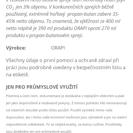
CO
jen 3% objemu. V konkurenčních sprejích běžně
2
používaný, extrémně hořlavý propan-butan zabere 35-
45% netto objemu. To znamená, že výtěžnost ze 400 ml
netto náplně je 390 ml produktu ORAPI oproti 270 ml
produktu v propan-butanovém spreji.
Výrobce:
ORAPI
Všechny údaje o první pomoci a ochraně zdraví při
práci jsou podrobně uvedeny v bezpečnostním listu a
na etiketě.
JEN PRO PRŮMYSLOVÉ VYUŽITÍ
Písemná a ústní tech. dokumentace je dodávána s nejlepším vědomím a platí
jen jako doporučené a nezávazné pokyny. Z tohoto pohledu Vás neosvobozují
od vlastních zkoušek podle účelu použití. Použití výrobků mimo naše
doporučení, ale i mimo naše kontrolní možnosti jsou výhradně a jen na vlastní
odpovědnost odběratele. To se netýká kvality, za kterou ručíme. Prostředky
jsou dodávány jen pro průmyslové použití.