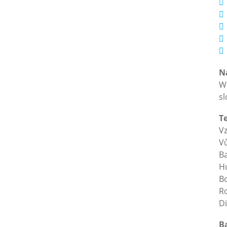
N
WR
sl
T
H
B
R
D
Ba