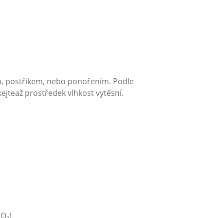
m, postřikem, nebo ponořením. Podle
ejteaž prostředek vlhkost vytěsní.
O
)