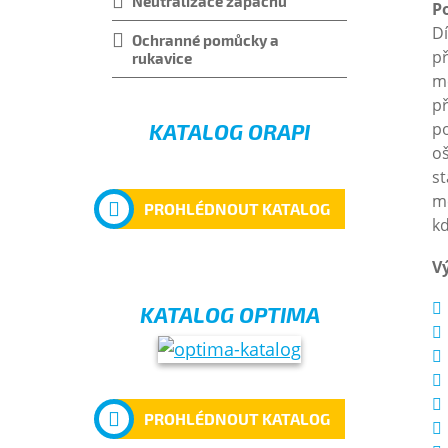
Neutralizace zápachu
Po
Dí
Ochranné pomůcky a
př
rukavice
me
př
KATALOG ORAPI
po
oš
st
m
PROHLÉDNOUT KATALOG
kd
V
KATALOG OPTIMA
PROHLÉDNOUT KATALOG