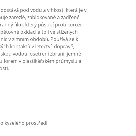
dostává pod vodu a vlhkost, která je v
uje zarezlé, zablokované a zadřené
anný film, který působí proti korozi,
ětovné oxidaci a to i ve stížených
nic v zimním období). Používá se k
ckých kontaktů v letectví, dopravě,
řskou vodou, ošetření zbraní, jemné
 forem v plastikářském průmyslu a
osti.
bo kyselého prostředí