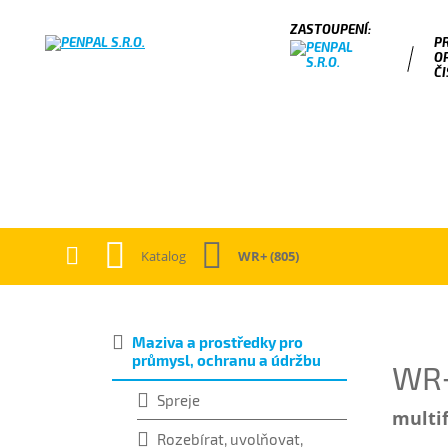
P
O
ČI
Katalog
WR+ (805)
Maziva a prostředky pro
průmysl, ochranu a údržbu
WR+
Spreje
multif
Rozebírat, uvolňovat,