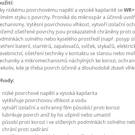
užití:
ky nízkému povrchovému napětí a vysoké kapilaritě se
WR+
ímém styku s povrchy. Proniká do mikrospár a účinně uvolň
chanismy. Vytěsní povrchovou vlhkost, vytvoří izolační ochr
ičemž ošetřené povrchy jsou prokazatelně chráněny proti op
dmínkách solného nebo kyselého prostředí (např. posyp sil
etření baterií, startérů, zapalovačů, svíček, stykačů, elektri
avebnictví, ošetření techniky v kontaktu se slanou nebo mo
echaniky a mikromechanismů náchylných ke korozi, ochranu
ekoliv, kde je třeba povrch účinně a dlouhodobě zbavit vlhk
ýhody:
nízké povrchové napětí a vysoká kapilarita
vytěsňuje povrchovou vlhkost a vodu
vytváří izolační a ochranný film působící proti korozi
lubrikuje povrch aniž by ho ušpinil nebo umastil
působí proti korozi i ve stížených podmínkách solného ne
chrání proti zadírání