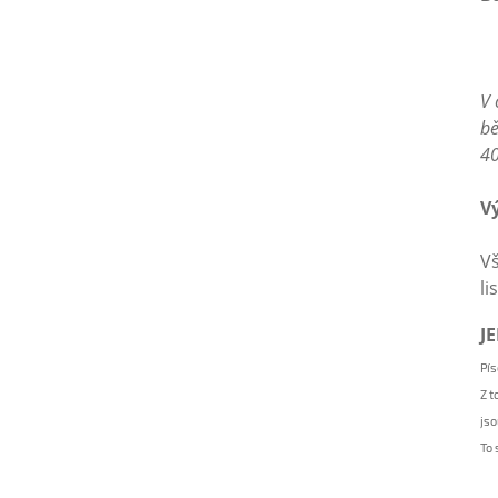
V 
bě
40
Vš
li
J
Pís
Z t
jso
To 