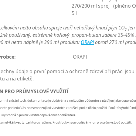
270/200 ml sprej (plněno C
5 l
celkovém netto obsahu spreje tvoří nehořlavý hnací plyn CO
jen
2
žně používaný, extrémně hořlavý propan-butan zabere 35-45% n
0 ml netto náplně je 390 ml produktu
ORAPI
oproti 270 ml prod
Výrobce:
ORAPI
echny údaje o první pomoci a ochraně zdraví při práci js
stu a na etiketě.
EN PRO PRŮMYSLOVÉ VYUŽITÍ
emná a ústní tech. dokumentace je dodávána s nejlepším vědomím a platí jen jako doporuč
ohoto pohledu Vás neosvobozují od vlastních zkoušek podle účelu použití. Použití výrobků 
u výhradně a jen na vlastní odpovědnost odběratele.
se netýká kvality, za
kterou
ručíme. Prostředky jsou dodávány jen pro průmyslové použití.