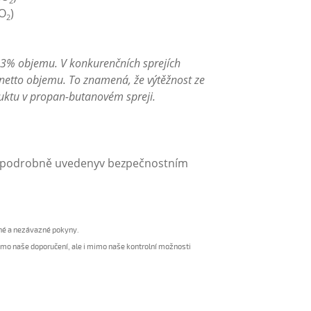
2
O
)
2
 3% objemu. V konkurenčních sprejích
etto objemu. To znamená, že výtěžnost ze
uktu v propan-butanovém spreji.
ou podrobně uvedenyv bezpečnostním
ené a nezávazné pokyny.
mimo naše doporučení, ale i mimo naše kontrolní možnosti