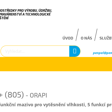
ROSTŘEDKY PRO VÝROBU, ÚDRŽBU,
PRAVÁRENSTVÍ A TECHNOLOGICKÉ
ŠTĚNÍ
ÚVOD
O NÁS
SLUŽB
penpal@pen
 (805)
- ORAPI
unkční mazivo pro vytěsnění vlhkosti, 5 funkcí pr