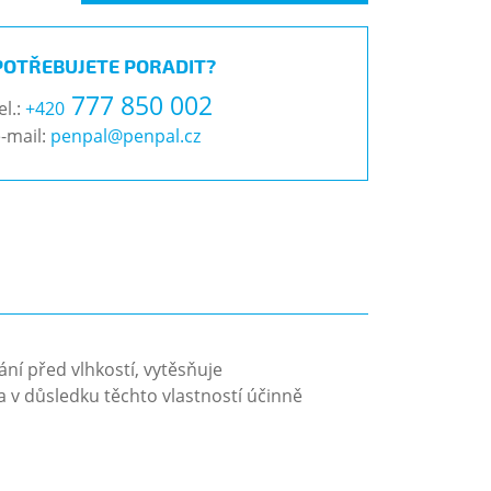
POTŘEBUJETE PORADIT?
777 850 002
el.:
+420
-mail:
penpal@penpal.cz
ání před vlhkostí, vytěsňuje
a v důsledku těchto vlastností účinně