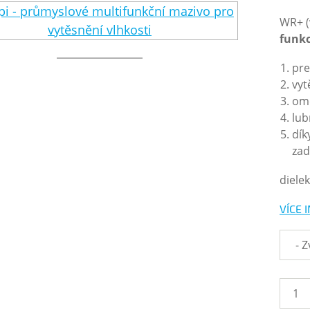
WR+ (
funkc
pre
vyt
ome
lub
dík
zad
diele
VÍCE 