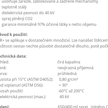
uvolňuje zarezlé, zablokované a zadřené mechanizmy
teplotně stálý
dielektrická pevnost do 40 kV
sprej plněný CO2
garance minimálně 97% účinné látky v netto objemu
ávod k použití:
+ se aplikuje v dostatečném množství. Lze nanášet štětce
ožitosti sestav nechte působit dostatečně dlouho, poté počk
echnická data:
Vzhled: čirá kapalina
Vůně: nevýrazná příjemná
Barva: průhledná
ustota při 15°C (ASTM D4052): 0,80 g/cm³
od vzplanutí (ASTM D56): > 30°
ozsah použití: -60°C až 200°C
ielektrická pevnost (max.): 40 kV
lení:
650/400 ml sprej (plněno C