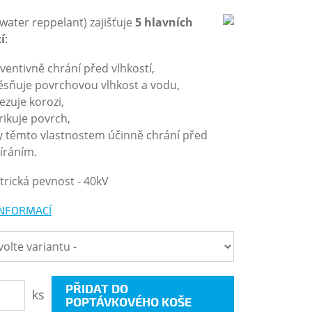
water reppelant) zajišťuje
5 hlavních
í
:
ventivně chrání před vlhkostí,
ěsňuje povrchovou vlhkost a vodu,
zuje korozi,
rikuje povrch,
y těmto vlastnostem účinně chrání před
íráním.
ktrická pevnost - 40kV
INFORMACÍ
PŘIDAT DO
ks
POPTÁVKOVÉHO KOŠE