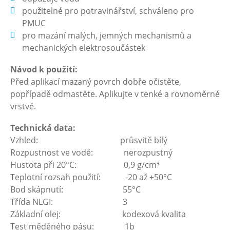
použitelné pro potravinářství, schváleno pro
PMUC
pro mazání malých, jemných mechanismů a
mechanických elektrosoučástek
Návod k použití:
Před aplikací mazaný povrch dobře očistěte,
popřípadě odmastěte. Aplikujte v tenké a rovnoměrné
vrstvě.
Technická data:
Vzhled: průsvitě bílý
Rozpustnost ve vodě: nerozpustný
Hustota při 20°C: 0,9 g/cm³
Teplotní rozsah použití: -20 až +50°C
Bod skápnutí: 55°C
Třída NLGI: 3
Základní olej: kodexová kvalita
Test měděného pásu: 1b