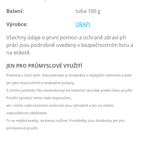
Balení:
tuba 100 g
Výrobce:
ORAPI
Všechny údaje o první pomoci a ochraně zdraví při
práci jsou podrobně uvedeny v bezpečnostním listu a
na etiketě.
JEN PRO PRŮMYSLOVÉ VYUŽITÍ
Písemná a ústní tech. dokumentace je dodávána s nejlepším vědomím a platí
jen jako doporučené a nezávazné pokyny.
Z tohoto pohledu Vás neosvobozují od vlastních zkoušek podle účelu použití.
Použití výrobků mimo naše doporučení,
ale i mimo naše kontrolní možnosti jsou výhradně a jen na vlastní
odpovědnost odběratele.
To se netýká kvality, za kterou ručíme. Prostředky jsou dodávány jen pro
průmyslové použití.