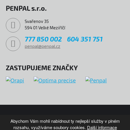
PENPAL s.r.o.
Svařenov 35
594 01 Velké Meziříčí
777 850 002
604 351 751
penpal@penpal.cz
ZASTUPUJEME ZNAČKY
© COPYRIGHT 2026 PENPAL
MAPA WEBU
Abychom Vám mohli nabídnout ty nejlepší služby v plném
rozsahu, využíváme soubory cookies.
Další informace
VYTVOŘIL XART.CZ