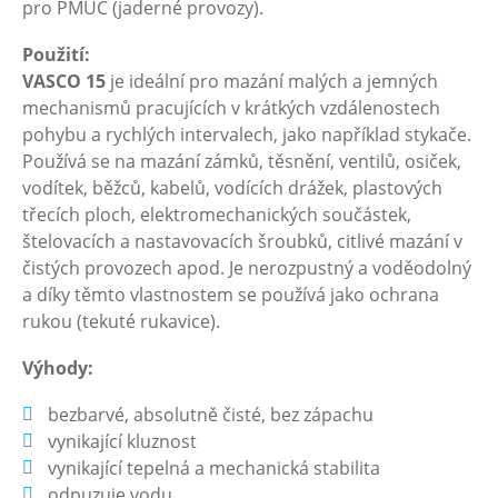
pro PMUC (jaderné provozy).
Použití:
VASCO 15
je ideální pro mazání malých a jemných
mechanismů pracujících v krátkých vzdálenostech
pohybu a rychlých intervalech, jako například stykače.
Používá se na mazání zámků, těsnění, ventilů, osiček,
vodítek, běžců, kabelů, vodících drážek, plastových
třecích ploch, elektromechanických součástek,
štelovacích a nastavovacích šroubků, citlivé mazání v
čistých provozech apod. Je nerozpustný a voděodolný
a díky těmto vlastnostem se používá jako ochrana
rukou (tekuté rukavice).
Výhody:
bezbarvé, absolutně čisté, bez zápachu
vynikající kluznost
vynikající tepelná a mechanická stabilita
odpuzuje vodu