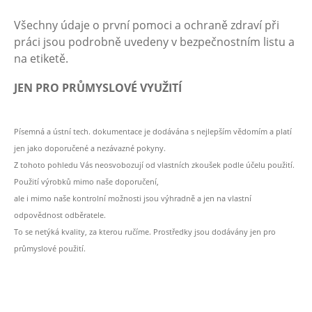
Všechny údaje o první pomoci a ochraně zdraví při
práci jsou podrobně uvedeny v bezpečnostním listu a
na etiketě.
JEN PRO PRŮMYSLOVÉ VYUŽITÍ
Písemná a ústní tech. dokumentace je dodávána s nejlepším vědomím a platí
jen jako doporučené a nezávazné pokyny.
Z tohoto pohledu Vás neosvobozují od vlastních zkoušek podle účelu použití.
Použití výrobků mimo naše doporučení,
ale i mimo naše kontrolní možnosti jsou výhradně a jen na vlastní
odpovědnost odběratele.
To se netýká kvality, za kterou ručíme. Prostředky jsou dodávány jen pro
průmyslové použití.