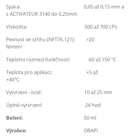
Spára: 0,05 až 0,15 mm a
s ACTIVATEUR 3140 do 0,25mm
Viskozita: 500 až 700 cPs
Pevnost ve střihu (NFT76.121): >20
2
N/mm
Teplotní rozmezí funkčnosti: -60 až 150 °C
Teplota pro aplikaci: +5 až
+40°C
Vytvrzení - ocel: 10 až 25 min
Úplné vytvrzení: 24 hod
Balení:
50 ml
Výrobce:
ORAPI