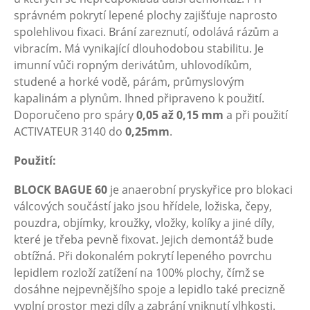
správném pokrytí lepené plochy zajišťuje naprosto
spolehlivou fixaci. Brání zareznutí, odolává rázům a
vibracím. Má vynikající dlouhodobou stabilitu. Je
imunní vůči ropným derivátům, uhlovodíkům,
studené a horké vodě, párám, průmyslovým
kapalinám a plynům. Ihned připraveno k použití.
Doporučeno pro spáry
0,05 až 0,15 mm
a při použití
ACTIVATEUR 3140 do
0,25mm
.
Použití:
BLOCK BAGUE 60
je anaerobní pryskyřice pro blokaci
válcových součástí jako jsou hřídele, ložiska, čepy,
pouzdra, objímky, kroužky, vložky, kolíky a jiné díly,
které je třeba pevně fixovat. Jejich demontáž bude
obtížná. Při dokonalém pokrytí lepeného povrchu
lepidlem rozloží zatížení na 100% plochy, čímž se
dosáhne nejpevnějšího spoje a lepidlo také precizně
vyplní prostor mezi díly a zabrání vniknutí vlhkosti.