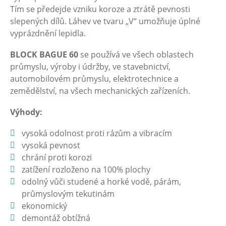
Tím se předejde vzniku koroze a ztrátě pevnosti
slepených dílů. Láhev ve tvaru „V“ umožňuje úplné
vyprázdnění lepidla.
BLOCK BAGUE 60
se používá ve všech oblastech
průmyslu, výroby i údržby, ve stavebnictví,
automobilovém průmyslu, elektrotechnice a
zemědělství, na všech mechanických zařízeních.
Výhody:
vysoká odolnost proti rázům a vibracím
vysoká pevnost
chrání proti korozi
zatížení rozloženo na 100% plochy
odolný vůči studené a horké vodě, párám,
průmyslovým tekutinám
ekonomický
demontáž obtížná