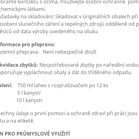
braňte kontaktu s očima. Používejte osobní ochranné pomů
chemickými látkami.
žadavky na skladování: Skladovat v originálních obalech př
sobení slunečního záření a tepelných zdrojů odděleně od po
ěsíců od data výroby uvedeného na obalu.
nformace pro přepravu:
ozemní přeprava: Není nebezpečné zboží
ikvidace zbytků:
Nespotřebované zbytky po naředění vodou 
oporučuje vypláchnout obaly a dát do tříděného odpadu.
lení:
750 ml lahev s rozprašovačem po 12 ks
 l kanystr
0 l kanystr
echny údaje o první pomoci a ochraně zdraví při práci js
stu a na etiketě.
EN PRO PRŮMYSLOVÉ VYUŽITÍ