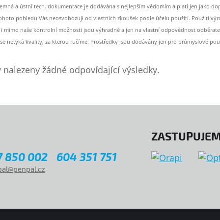
semná a ústní tech. dokumentace je dodávána s nejlepším vědomím a platí jen jako d
tohoto pohledu Vás neosvobozují od vlastních zkoušek podle účelu použití. Použití v
e i mimo naše kontrolní možnosti jsou výhradně a jen na vlastní odpovědnost odběrate
se netýká kvality, za kterou ručíme. Prostředky jsou dodávány jen pro průmyslové použ
 nalezeny žádné odpovídající výsledky.
ZASTUPUJEM
7 850 002
604 351 751
al@penpal.cz