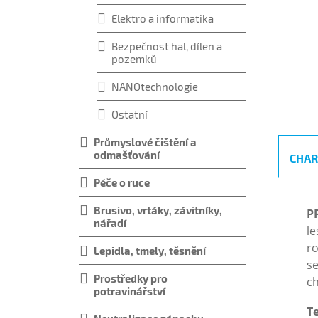
Elektro a informatika
Bezpečnost hal, dílen a
pozemků
NANOtechnologie
Ostatní
Průmyslové čištění a
odmašťování
CHAR
Péče o ruce
Brusivo, vrtáky, závitníky,
PP
nářadí
le
ro
Lepidla, tmely, těsnění
se
Prostředky pro
ch
potravinářství
T