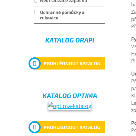
Neutralizace zápachu
ba
Za
Ochranné pomůcky a
rukavice
př
Př
KATALOG ORAPI
F
V
Hu
P
PROHLÉDNOUT KATALOG
Ú
Př
p
KATALOG OPTIMA
Kl
L
zp
P
PROHLÉDNOUT KATALOG
Po