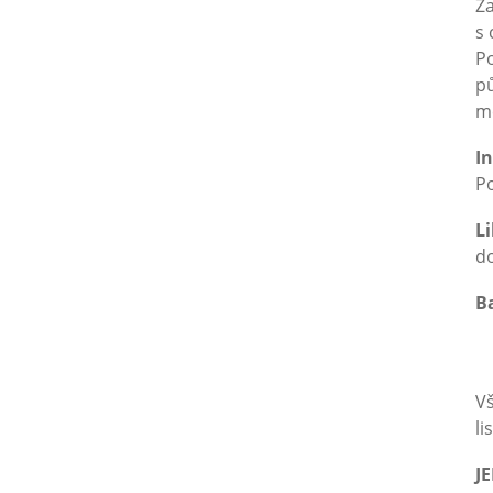
Za
s 
Po
pů
m
I
P
L
d
Ba
5
1
Vš
li
J