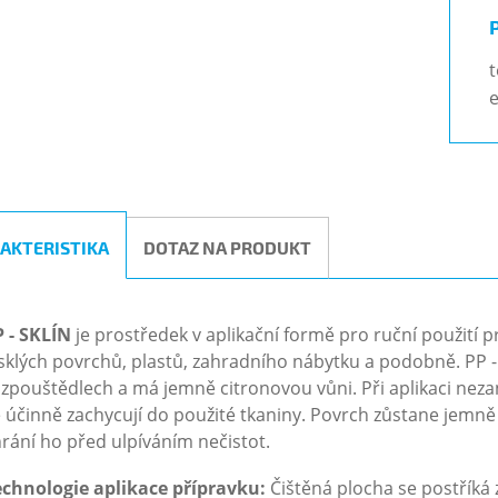
t
e
AKTERISTIKA
DOTAZ NA PRODUKT
 - SKLÍN
je prostředek v aplikační formě pro ruční použití pr
sklých povrchů, plastů, zahradního nábytku a podobně. PP 
zpouštědlech a má jemně citronovou vůni. Při aplikaci ne
 účinně zachycují do použité tkaniny. Povrch zůstane jemně 
rání ho před ulpíváním nečistot.
echnologie aplikace přípravku:
Čištěná plocha se postříká