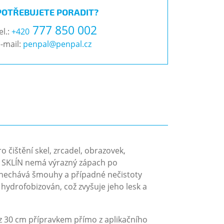
POTŘEBUJETE PORADIT?
777 850 002
el.:
+420
-mail:
penpal@penpal.cz
o čištění skel, zrcadel, obrazovek,
- SKLÍN nemá výrazný zápach po
zanechává šmouhy a případné nečistoty
hydrofobizován, což zvyšuje jeho lesk a
 z 30 cm přípravkem přímo z aplikačního