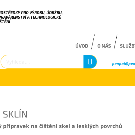
ROSTŘEDKY PRO VÝROBU, ÚDRŽBU,
PRAVÁRENSTVÍ A TECHNOLOGICKÉ
ŠTĚNÍ
ÚVOD
O NÁS
SLUŽB
penpal@pen
- SKLÍN
 přípravek na čištění skel a lesklých povrchů