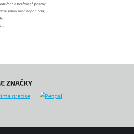
oporučené a nezávazné pokyny.
ýrobků mimo naše doporučení,
le.
ití.
E ZNAČKY