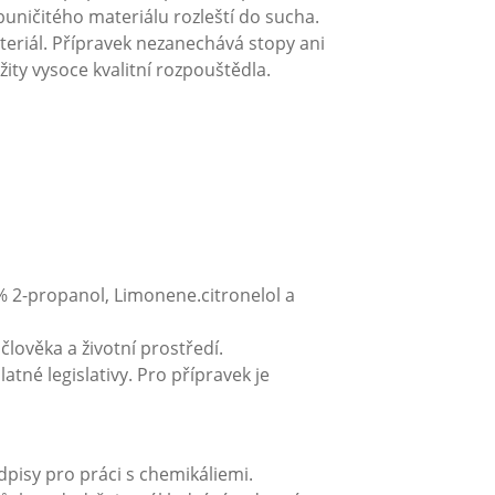
 buničitého materiálu rozleští do sucha.
teriál. Přípravek nezanechává stopy ani
ty vysoce kvalitní rozpouštědla.
 2-propanol, Limonene.citronelol a
lověka a životní prostředí.
 legislativy. Pro přípravek je
pisy pro práci s chemikáliemi.