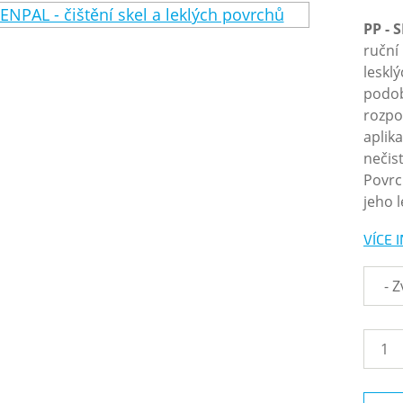
PP - 
ruční 
leskl
podob
rozpo
aplik
nečis
Povrc
jeho 
VÍCE 