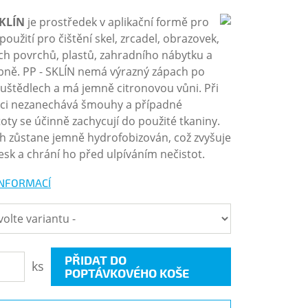
SKLÍN
je prostředek v aplikační formě pro
použití pro čištění skel, zrcadel, obrazovek,
ých povrchů, plastů, zahradního nábytku a
ně. PP - SKLÍN nemá výrazný zápach po
uštědlech a má jemně citronovou vůni. Při
aci nezanechává šmouhy a případné
toty se účinně zachycují do použité tkaniny.
h zůstane jemně hydrofobizován, což zvyšuje
lesk a chrání ho před ulpíváním nečistot.
INFORMACÍ
PŘIDAT DO
ks
POPTÁVKOVÉHO KOŠE