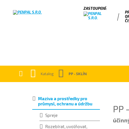
P
O
ČI
Katalog
PP - SKLÍN
Maziva a prostředky pro
průmysl, ochranu a údržbu
PP 
Spreje
účinný
Rozebírat, uvolňovat,