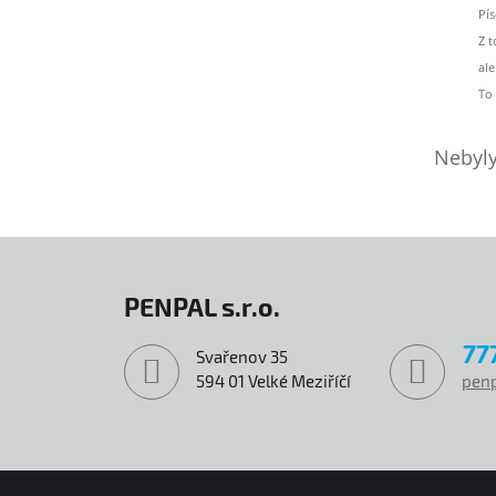
Pí
Z 
al
To 
Nebyly
PENPAL s.r.o.
77
Svařenov 35
594 01 Velké Meziříčí
penp