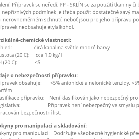
lení. Přípravek se neředí. PP - SKLÍN se za použití tkaniny či
 nepříznivých podmínek je třeba použít dostatečně savý ma
i nerovnoměrném schnutí, neboť jsou pro jeho přípravu poži
ípravek neobsahuje etylalkohol.
yzikálně-chemické vlastnosti:
zhled: čirá kapalina světle modré barvy
stota (20 C): cca 1.0 kg/ l
H (20 C): <5
daje o nebezpečnosti přípravku:
ípravek obsahuje: <5% anionické a neionické tenzidy, <5%
arfém
asifikace přípravku: Není klasifikován jako nebezpečný pro č
egislativa: Přípravek není nebezpečný ve smyslu platné
racován bezpečnostní list.
okyny pro manipulaci a skladování:
kyny pro manipulaci: Dodržujte všeobecné hygienické před