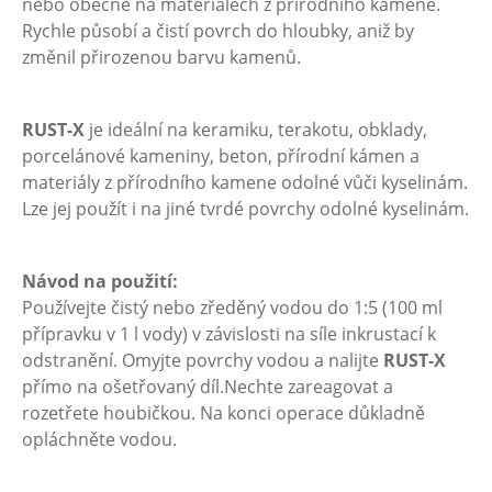
nebo obecně na materiálech z přírodního kamene.
Rychle působí a čistí povrch do hloubky, aniž by
změnil přirozenou barvu kamenů.
RUST-X
je ideální na keramiku, terakotu, obklady,
porcelánové kameniny, beton, přírodní kámen a
materiály z přírodního kamene odolné vůči kyselinám.
Lze jej použít i na jiné tvrdé povrchy odolné kyselinám.
Návod na použití:
Používejte čistý nebo zředěný vodou do 1:5 (100 ml
přípravku v 1 l vody) v závislosti na síle inkrustací k
odstranění. Omyjte povrchy vodou a nalijte
RUST-X
přímo na ošetřovaný díl.Nechte zareagovat a
rozetřete houbičkou. Na konci operace důkladně
opláchněte vodou.