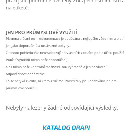
práci jsou podrobně uvedeny v bezpečnostním listu a
na etiketě.
JEN PRO PRŮMYSLOVÉ VYUŽITÍ
Písemná a ústní tech. dokumentace je dodávána s nejlepším vědomím a platí
jen jako doporučené a nezávazné pokyny.
Z tohoto pohledu Vás neosvobozují od vlastních zkoušek podle účelu použití.
Použití výrobků mimo naše doporučení,
ale i mimo naše kontrolní možnosti jsou výhradně a jen na vlastní
odpovědnost odběratele.
To se netýká kvality, za kterou ručíme. Prostředky jsou dodávány jen pro
průmyslové použití.
Nebyly nalezeny žádné odpovídající výsledky.
KATALOG ORAPI