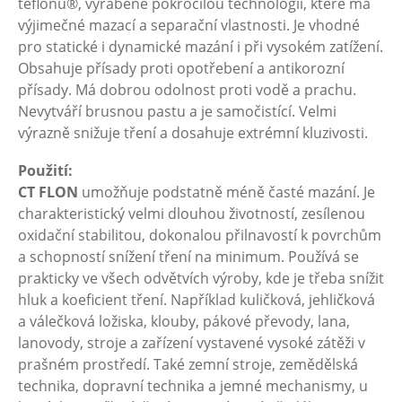
teflonu®, vyráběné pokročilou technologií, které má
výjimečné mazací a separační vlastnosti. Je vhodné
pro statické i dynamické mazání i při vysokém zatížení.
Obsahuje přísady proti opotřebení a antikorozní
přísady. Má dobrou odolnost proti vodě a prachu.
Nevytváří brusnou pastu a je samočistící. Velmi
výrazně snižuje tření a dosahuje extrémní kluzivosti.
Použití:
CT FLON
umožňuje podstatně méně časté mazání. Je
charakteristický velmi dlouhou životností, zesílenou
oxidační stabilitou, dokonalou přilnavostí k povrchům
a schopností snížení tření na minimum. Používá se
prakticky ve všech odvětvích výroby, kde je třeba snížit
hluk a koeficient tření. Například kuličková, jehličková
a válečková ložiska, klouby, pákové převody, lana,
lanovody, stroje a zařízení vystavené vysoké zátěži v
prašném prostředí. Také zemní stroje, zemědělská
technika, dopravní technika a jemné mechanismy, u