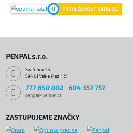
PROHLÉDNOUT KATALOG
PENPAL s.r.o.
Svařenov 35
594 01 Velké Meziříčí
777 850 002
604 351 751
penpal@penpal.cz
ZASTUPUJEME ZNAČKY