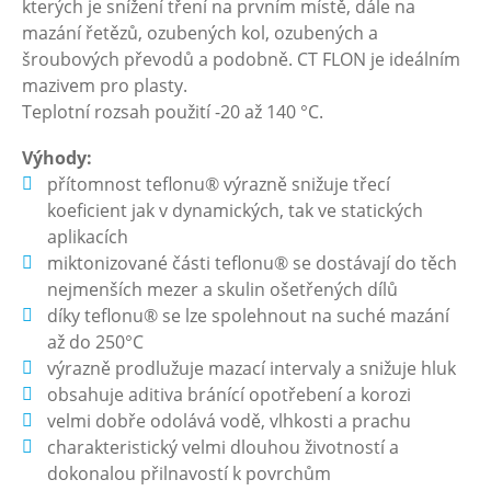
kterých je snížení tření na prvním místě, dále na
mazání řetězů, ozubených kol, ozubených a
šroubových převodů a podobně. CT FLON je ideálním
mazivem pro plasty.
Teplotní rozsah použití -20 až 140 °C.
Výhody:
přítomnost teflonu® výrazně snižuje třecí
koeficient jak v dynamických, tak ve statických
aplikacích
miktonizované části teflonu® se dostávají do těch
nejmenších mezer a skulin ošetřených dílů
díky teflonu® se lze spolehnout na suché mazání
až do 250°C
výrazně prodlužuje mazací intervaly a snižuje hluk
obsahuje aditiva bránící opotřebení a korozi
velmi dobře odolává vodě, vlhkosti a prachu
charakteristický velmi dlouhou životností a
dokonalou přilnavostí k povrchům