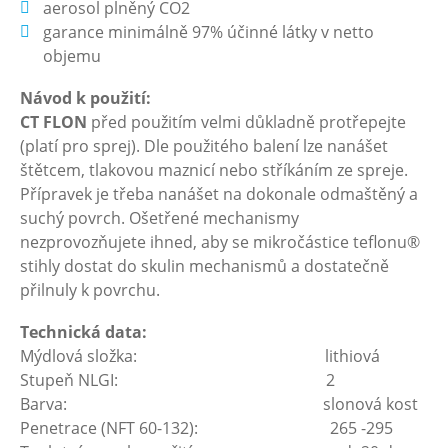
aerosol plněný CO2
garance minimálně 97% účinné látky v netto
objemu
Návod k použití:
CT FLON
před použitím velmi důkladně protřepejte
(platí pro sprej). Dle použitého balení lze nanášet
štětcem, tlakovou maznicí nebo stříkáním ze spreje.
Přípravek je třeba nanášet na dokonale odmaštěný a
suchý povrch. Ošetřené mechanismy
nezprovozňujete ihned, aby se mikročástice teflonu®
stihly dostat do skulin mechanismů a dostatečně
přilnuly k povrchu.
Technická data:
Mýdlová složka: lithiová
Stupeň NLGI: 2
Barva: slonová kost
Penetrace (NFT 60-132): 265 -295