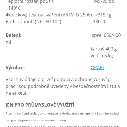
Teplotní rozsah použití: od -20 do
+140°C
4kuličkový test na sváření (ASTM D 2596): >315 kg
Bod skápnutí (NFT 60-102): 180 °C
Balení:
sprej 650/400
ml
kartuš 400 g
vědro 5 kg
Výrobce:
ORAPI
Všechny údaje o první pomoci a ochraně zdraví při
práci jsou podrobně uvedeny v bezpečnostním listu a
na etiketě.
JEN PRO PRŮMYSLOVÉ VYUŽITÍ
Písemná a ústní tech. dokumentace je dodávána s nejlepším vědomím a platí
jen jako doporučené a nezávazné pokyny.
Z tohoto pohledu Vás neosvobozují od vlastních zkoušek podle účelu použití.