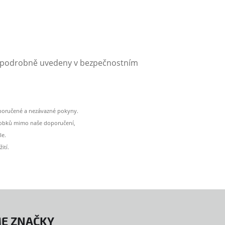
ou podrobně uvedeny v bezpečnostním
oporučené a nezávazné pokyny.
ýrobků mimo naše doporučení,
le.
ití.
E ZNAČKY