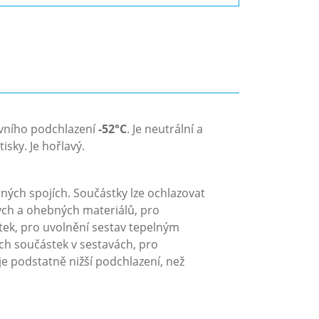
ivního podchlazení
-52°C
. Je neutrální a
sky. Je hořlavý.
ných spojích. Součástky lze ochlazovat
ých a ohebných materiálů, pro
tek, pro uvolnění sestav tepelným
ých součástek v sestavách, pro
je podstatně nižší podchlazení, než