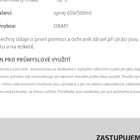
lení:
sprej 650/500ml
ýrobce:
ORAPI
echny údaje o první pomoci a ochraně zdraví při práci js
stu a na etiketě.
EN PRO PRŮMYSLOVÉ VYUŽITÍ
semná a ústní tech. dokumentace je dodávána s nejlepším vědomím a platí jen jako d
tohoto pohledu Vás neosvobozují od vlastních zkoušek podle účelu použití. Použití v
e i mimo naše kontrolní možnosti jsou výhradně a jen na vlastní odpovědnost odběrate
se netýká kvality, za kterou ručíme. Prostředky jsou dodávány jen pro průmyslové použ
ZASTUPUJEM