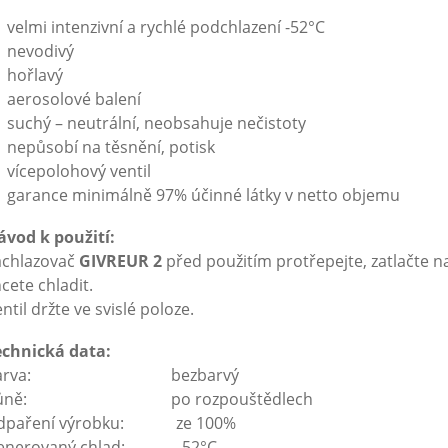
velmi intenzivní a rychlé podchlazení -52°C
nevodivý
hořlavý
aerosolové balení
suchý – neutrální, neobsahuje nečistoty
nepůsobí na těsnění, potisk
vícepolohový ventil
garance minimálně 97% účinné látky v netto objemu
ávod k použití:
achlazovač
GIVREUR
2
před použitím protřepejte, zatlačte n
cete chladit.
ntil držte ve svislé poloze.
echnická data:
Barva: bezbarvý
ůně: po rozpouštědlech
dpaření výrobku: ze 100%
enerovaný chlad: -52°C