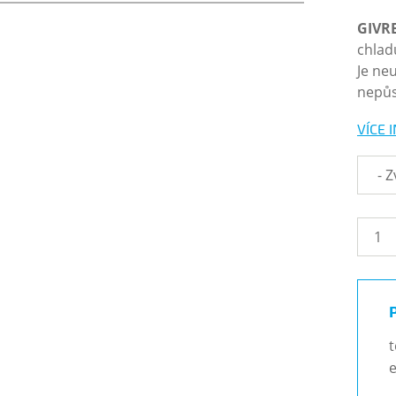
GIVR
chlad
Je ne
nepůs
VÍCE 
t
e