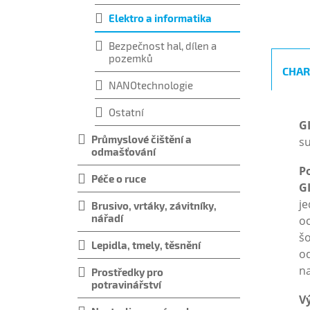
Elektro a informatika
Bezpečnost hal, dílen a
pozemků
CHAR
NANOtechnologie
Ostatní
G
Průmyslové čištění a
su
odmašťování
Po
Péče o ruce
G
je
Brusivo, vrtáky, závitníky,
nářadí
oc
šo
Lepidla, tmely, těsnění
od
na
Prostředky pro
potravinářství
V