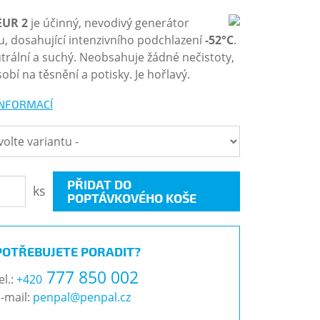
EUR
2
je účinný, nevodivý generátor
u, dosahující intenzivního podchlazení
-52°C
.
utrální a suchý. Neobsahuje žádné nečistoty,
obí na těsnění a potisky. Je hořlavý.
INFORMACÍ
PŘIDAT DO
ks
POPTÁVKOVÉHO KOŠE
POTŘEBUJETE PORADIT?
777 850 002
el.:
+420
-mail:
penpal@penpal.cz