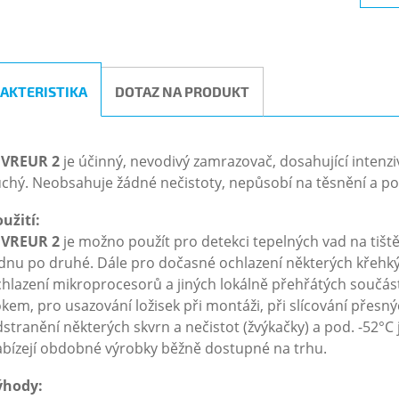
AKTERISTIKA
DOTAZ NA PRODUKT
IVREUR 2
je účinný, nevodivý zamrazovač, dosahující intenz
chý. Neobsahuje žádné nečistoty, nepůsobí na těsnění a poti
užití:
IVREUR 2
je možno použít pro detekci tepelných vad na tiště
dnu po druhé. Dále pro dočasné ochlazení některých křehk
hlazení mikroprocesorů a jiných lokálně přehřátých součás
kem, pro usazování ložisek při montáži, při slícování přesn
stranění některých skvrn a nečistot (žvýkačky) a pod. -52°C 
bízejí obdobné výrobky běžně dostupné na trhu.
ýhody: