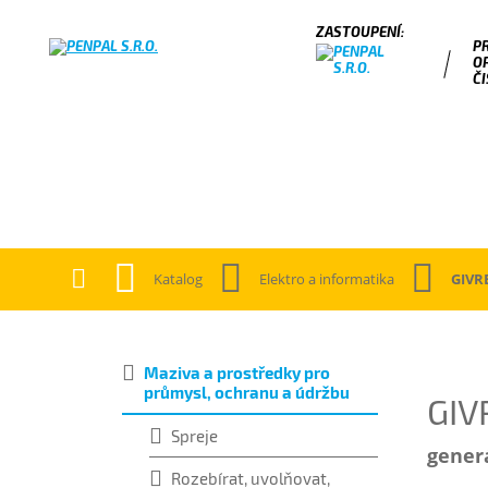
P
O
ČI
Katalog
Elektro a informatika
GIVR
Maziva a prostředky pro
průmysl, ochranu a údržbu
GIV
Spreje
gener
Rozebírat, uvolňovat,