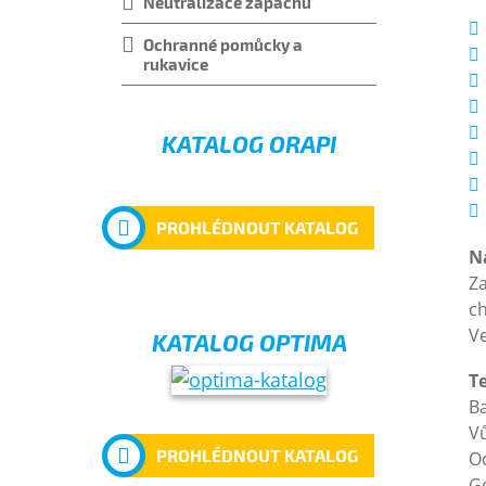
Neutralizace zápachu
Ochranné pomůcky a
rukavice
KATALOG ORAPI
PROHLÉDNOUT KATALOG
N
Z
ch
Ve
KATALOG OPTIMA
T
V
PROHLÉDNOUT KATALOG
O
G