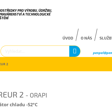
ROSTŘEDKY PRO VÝROBU, ÚDRŽBU,
PRAVÁRENSTVÍ A TECHNOLOGICKÉ
ŠTĚNÍ
ÚVOD
O NÁS
SLUŽB
penpal@pen
EUR 2
REUR 2
- ORAPI
átor chladu -52°C