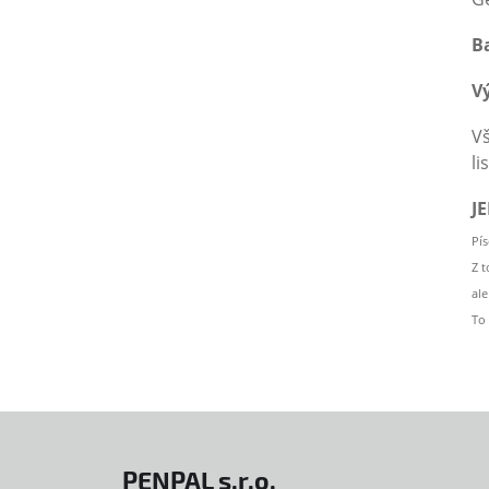
Ba
V
Vš
li
J
Pí
Z 
al
To 
PENPAL s.r.o.