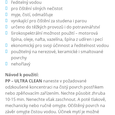
ředitelný vodou
pro čištění silných nečistot
myje, čistí, odmašťuje
vynikající pro čištění za studena i parou
určeno do těžkých provozů i do potravinářství
širokospektrální možnost použití – motorová
špína, oleje, nafta, vazelína, špína z udíren i pecí
ekonomický pro svoji účinnost a ředitelnost vodou
použitelný na nerezové, keramické i smaltované
povrchy
nehořlavý
Návod k použití:
PP – ULTRA CLEAN
naneste v požadované
odzkoušené koncentraci na čistý povrch postřikem
nebo zpěňovacím zařízením. Nechte působit zhruba
10-15 min. Nenechte však zaschnout. A poté tlakově,
mechanicky nebo ručně omyjte. Očištěný povrch na
závěr omyjte čistou vodou. Účinek mytí je možné