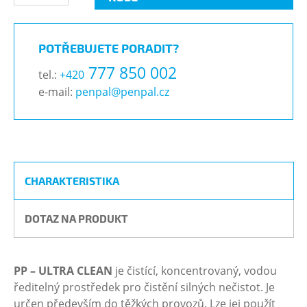
POTŘEBUJETE PORADIT?
777 850 002
tel.:
+420
e-mail:
penpal@penpal.cz
CHARAKTERISTIKA
DOTAZ NA PRODUKT
PP – ULTRA CLEAN
je čistící, koncentrovaný, vodou
ředitelný prostředek pro čistění silných nečistot. Je
určen především do těžkých provozů. Lze jej použít