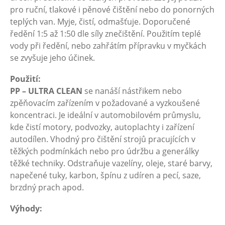
pro ruční, tlakové i pěnové čištění nebo do ponorných
teplých van. Myje, čistí, odmašťuje. Doporučené
ředění 1:5 až 1:50 dle síly znečištění. Použitím teplé
vody při ředění, nebo zahřátím přípravku v myčkách
se zvyšuje jeho účinek.
Použití:
PP – ULTRA CLEAN
se nanáší nástřikem nebo
zpěňovacím zařízením v požadované a vyzkoušené
koncentraci. Je ideální v automobilovém průmyslu,
kde čistí motory, podvozky, autoplachty i zařízení
autodílen. Vhodný pro čištění strojů pracujících v
těžkých podmínkách nebo pro údržbu a generálky
těžké techniky. Odstraňuje vazelíny, oleje, staré barvy,
napečené tuky, karbon, špínu z udíren a pecí, saze,
brzdný prach apod.
Výhody: