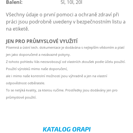
Balení:
5l, 10l, 20l
Všechny údaje o první pomoci a ochraně zdraví při
práci jsou podrobně uvedeny v bezpečnostním listu a
na etiketě.
JEN PRO PRŮMYSLOVÉ VYUŽITÍ
Písemná a ústní tech. dokumentace je dodávána s nejlepším vědomím a platí
jen jako doporučené a nezávazné pokyny.
Z tohoto pohledu Vás neosvobozují od vlastních zkoušek podle účelu použití.
Použití výrobků mimo naše doporučení,
ale i mimo naše kontrolní možnosti jsou výhradně a jen na vlastní
odpovědnost odběratele.
To se netýká kvality, za kterou ručíme. Prostředky jsou dodávány jen pro
průmyslové použití.
KATALOG ORAPI