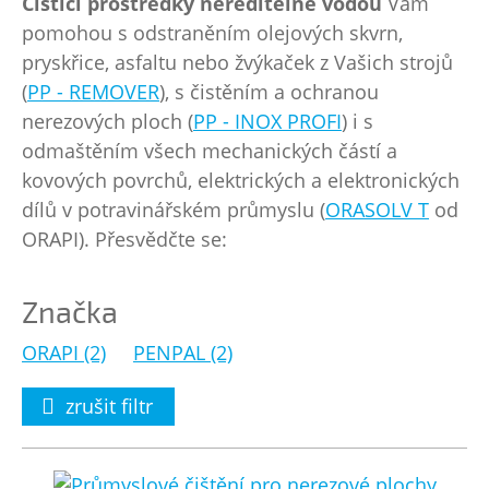
Čisticí prostředky neředitelné vodou
Vám
pomohou s odstraněním olejových skvrn,
pryskřice, asfaltu nebo žvýkaček z Vašich strojů
(
PP - REMOVER
), s čistěním a ochranou
nerezových ploch (
PP - INOX PROFI
) i s
odmaštěním všech mechanických částí a
kovových povrchů, elektrických a elektronických
dílů v potravinářském průmyslu (
ORASOLV T
od
ORAPI). Přesvědčte se:
Značka
ORAPI (2)
PENPAL (2)
zrušit filtr