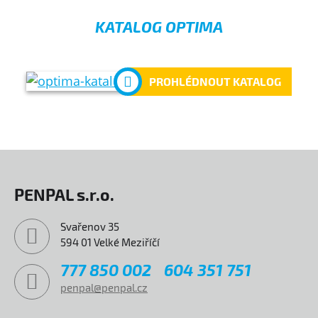
KATALOG OPTIMA
PROHLÉDNOUT KATALOG
PENPAL s.r.o.
Svařenov 35
594 01 Velké Meziříčí
777 850 002
604 351 751
penpal@penpal.cz