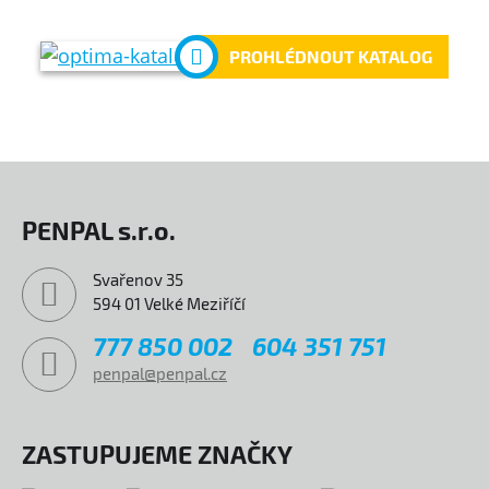
PROHLÉDNOUT KATALOG
PENPAL s.r.o.
Svařenov 35
594 01 Velké Meziříčí
777 850 002
604 351 751
penpal@penpal.cz
ZASTUPUJEME ZNAČKY