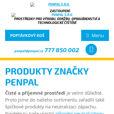
PROSTŘEDKY PRO VÝROBU, ÚDRŽBU, OPRAVÁRENSTVÍ A
TECHNOLOGICKÉ ČIŠTĚNÍ
Menu
POPTÁVKOVÝ KOŠ
777 850 002
penpal@penpal.cz
PRODUKTY ZNAČKY
PENPAL
Čisté a příjemné prostředí
je velmi důležité.
Proto jsme do našeho sortimentu zařadili také
špičkové produkty na neutralizaci zápachu.
Najdete tu naše vlastní
přírodní neutralizátory