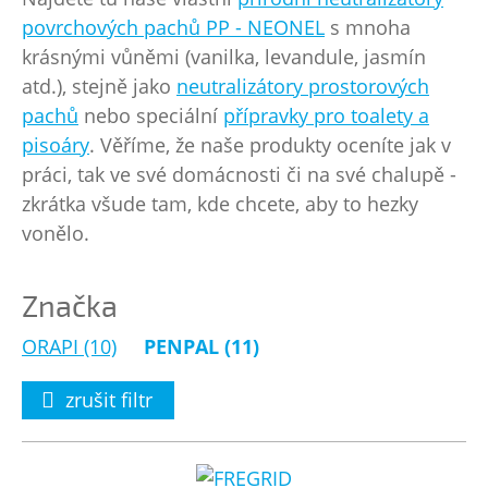
povrchových pachů PP - NEONEL
s mnoha
krásnými vůněmi (vanilka, levandule, jasmín
atd.), stejně jako
neutralizátory prostorových
pachů
nebo speciální
přípravky pro toalety a
pisoáry
. Věříme, že naše produkty oceníte jak v
práci, tak ve své domácnosti či na své chalupě -
zkrátka všude tam, kde chcete, aby to hezky
vonělo.
Značka
ORAPI (10)
PENPAL (11)
zrušit filtr