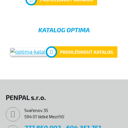
KATALOG OPTIMA
PROHLÉDNOUT KATALOG
PENPAL s.r.o.
Svařenov 35
594 01 Velké Meziříčí
777 850 002
604 351 751