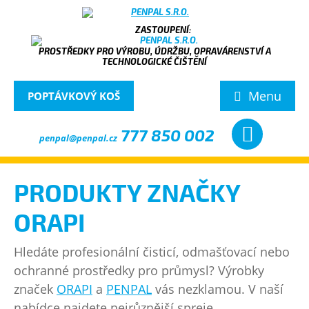
PROSTŘEDKY PRO VÝROBU, ÚDRŽBU, OPRAVÁRENSTVÍ A
TECHNOLOGICKÉ ČIŠTĚNÍ
Menu
POPTÁVKOVÝ KOŠ
777 850 002
penpal@penpal.cz
PRODUKTY ZNAČKY
ORAPI
Hledáte profesionální čisticí, odmašťovací nebo
ochranné prostředky pro průmysl? Výrobky
značek
ORAPI
a
PENPAL
vás nezklamou. V naší
nabídce najdete nejrůznější spreje,