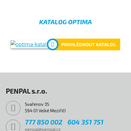
KATALOG OPTIMA
PROHLÉDNOUT KATALOG
PENPAL s.r.o.
Svařenov 35
594 01 Velké Meziříčí
777 850 002
604 351 751
penpal@penpal.cz